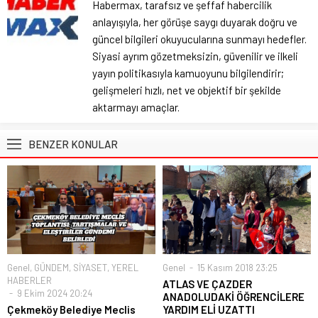
Habermax, tarafsız ve şeffaf habercilik
anlayışıyla, her görüşe saygı duyarak doğru ve
güncel bilgileri okuyucularına sunmayı hedefler.
Siyasi ayrım gözetmeksizin, güvenilir ve ilkeli
yayın politikasıyla kamuoyunu bilgilendirir;
gelişmeleri hızlı, net ve objektif bir şekilde
aktarmayı amaçlar.
BENZER KONULAR
Genel
,
GÜNDEM
,
SİYASET
,
YEREL
Genel
15 Kasım 2018 23:25
HABERLER
ATLAS VE ÇAZDER
9 Ekim 2024 20:24
ANADOLUDAKİ ÖĞRENCİLERE
Çekmeköy Belediye Meclis
YARDIM ELİ UZATTI