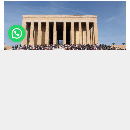
6 KASIM 2023 21:08
0
403
A
A
ABONE OL
+
-
HABERMAX.ÇYDD Çağdaş Gençlik Geleneksel Anıtkabir
Buluşmalarının 15’incisi Çağdaş Gençlik Merkez Birimi,