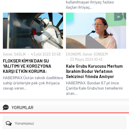
kullanılmayan ihtiyaç fazlası
ilaçları ihtiyaç...
Genel
,
SAĞLIK
4 Eylül 2023 20:58
EKONOMİ
,
Genel
,
GÜNDEM
23 Mayıs 2024 10:43
FLOKSER KİMYA’DAN SU
YALITIMI VE KOROZYONA
Kale Grubu Kurucusu Merhum
KARŞI ETKİN KORUMA:
İbrahim Bodur Vefatının
Sekizinci Yılında Anılıyor
HABERMAX.Üstün teknik özelliklere
sahip ürünleriyle pek çok ihtiyaca
HABERMAX. Bundan 67 yıl önce
cevap veren...
Çan’da Kale Grubu’nun temellerini
atan,...
YORUMLAR