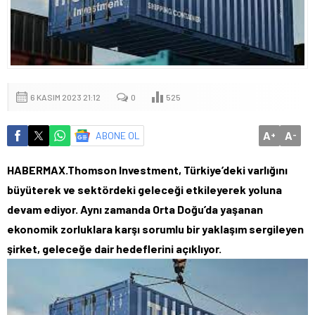
6 KASIM 2023 21:12
0
525
A
A
ABONE OL
+
-
HABERMAX.Thomson Investment, Türkiye’deki varlığını
büyüterek ve sektördeki geleceği etkileyerek yoluna
devam ediyor. Aynı zamanda Orta Doğu’da yaşanan
ekonomik zorluklara karşı sorumlu bir yaklaşım sergileyen
şirket, geleceğe dair hedeflerini açıklıyor.