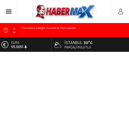
Edremit’te Kaymakam Ahmet Odabaş’a Duygu Dolu Veda
Gecesi
İSTANBUL
30°C
ALTIN
Tarihçi Yusuf Halaçoğlu’ndan TBMM’ye Sunulan Yasa Teklifine
6.584,66
PARÇALI BULUTLU
Sert Eleştiri: “Osmanlı’nın Hukuk Anlayışının Gerisine
Düşüldü”
BİST
13.889,75
CHP’nin Eski Tuzla İlçe Başkanı Hasan Uzunyayla’dan Atama
İddialarına Yalanlama
DOLAR
47,7046
Başkan Orhan Çerkez duyurdu: Çekmeköy’de Gençlik
Merkezi’nin temeli atıldı
EURO
55,0051
Soner Çiçekli’den Çekmeköy Meclisi’nde Eleştiri: “Enerjimizi
Hizmete Değil, Krizlere Harcadık”