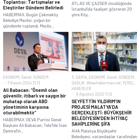
Toplantısı: Tartışmalar ve
ATLAS VE ÇAZDER öncülüğünde
Eleştiriler Gündemi Belirledi
İstanbul’da faaliyet gösteren 20
HABERMAX. Bugün Çekmeköy
yöre Köy...
Belediye Meclisi, yoğun bir
gündemle toplandı. Meclis...
EKONOMİ
,
Genel
,
GÜNDEM
3. SAYFA
,
EKONOMİ
,
Genel
,
GÜNDEM
,
7 Kasım 2024 21:13
SAĞLIK
,
Www.habermax.net
,
YEREL
HABERLER
Ali Babacan: “Önemli olan
9 Ağustos 2020 11:12
güvenilir, itibarlı ve saygın bir
muhatap olarak ABD
SEYFETTİN YILDIRIM’IN
yönetiminin karşısına
PROJESİ MALATYA’DA
oturabilmektir”
GERÇEKLEŞTİ: BÜYÜKŞEHİR
BELEDİYESİN’DEN İHTİYAÇ
HABERMAX. DEVA Partisi Genel
SAHİPLERİNE ŞİFA
Başkanı Ali Babacan, Tele1’de İnan
Demirel’in...
AHA.Malatya Büyükşehir
Belediyesi, vatandaşlar tarafından