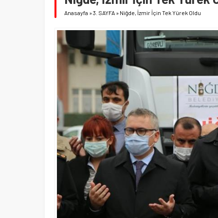
Anasayfa
»
3. SAYFA
»
Niğde, İzmir İçin Tek Yürek Oldu