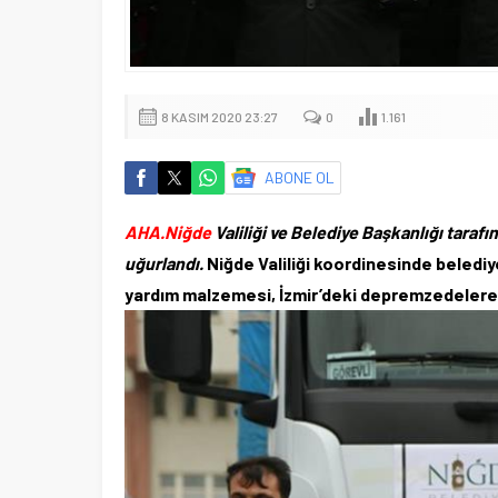
8 KASIM 2020 23:27
0
1.161
ABONE OL
AHA.Niğde
Valiliği ve Belediye Başkanlığı tarafı
uğurlandı.
Niğde Valiliği koordinesinde belediy
yardım malzemesi, İzmir’deki depremzedelere 