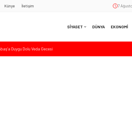
Künye
İletişim
7 Ağusto
SİYASET
DÜNYA
EKONOMİ
aş’a Duygu Dolu Veda Gecesi
ye Sunulan Yasa Teklifine Sert Eleştiri: “Osmanlı’nın Hukuk Anlayışının
Hasan Uzunyayla’dan Atama İddialarına Yalanlama
eköy’de Gençlik Merkezi’nin temeli atıldı
nde Eleştiri: “Enerjimizi Hizmete Değil, Krizlere Harcadık”