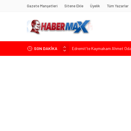
Gazete Manşetleri
Sitene Ekle
Üyelik
Tüm Yazarlar
SON DAKİKA
Edremit’te Kaymakam Ahmet Odab
Tarihçi Yusuf Halaçoğlu’ndan TBMM’
Gerisine Düşüldü”
CHP’nin Eski Tuzla İlçe Başkanı 
Başkan Orhan Çerkez duyurdu: Çekm
Soner Çiçekli’den Çekmeköy Meclisi’