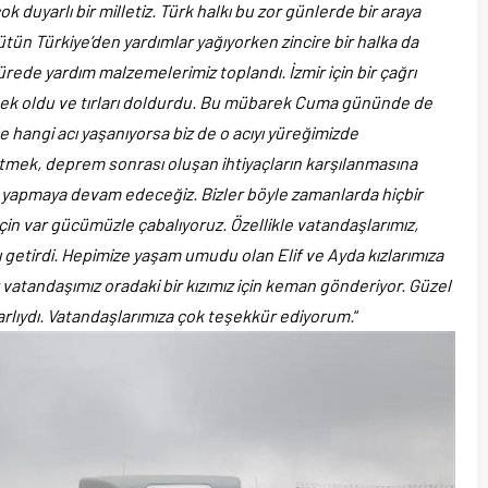
ok duyarlı bir milletiz. Türk halkı bu zor günlerde bir araya
bütün Türkiye’den yardımlar yağıyorken zincire bir halka da
ürede yardım malzemelerimiz toplandı. İzmir için bir çağrı
stek oldu ve tırları doldurdu. Bu mübarek Cuma gününde de
de hangi acı yaşanıyorsa biz de o acıyı yüreğimizde
fletmek, deprem sonrası oluşan ihtiyaçların karşılanmasına
e yapmaya devam edeceğiz. Bizler böyle zamanlarda hiçbir
çin var gücümüzle çabalıyoruz. Özellikle vatandaşlarımız,
ı getirdi. Hepimize yaşam umudu olan Elif ve Ayda kızlarımıza
ir vatandaşımız oradaki bir kızımız için keman gönderiyor. Güzel
rlıydı. Vatandaşlarımıza çok teşekkür ediyorum.
“