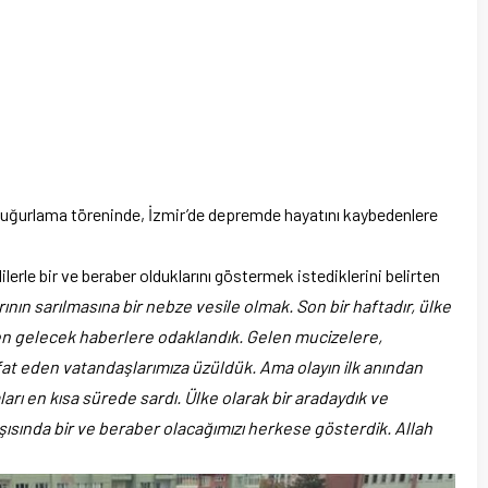
 uğurlama töreninde, İzmir’de depremde hayatını kaybedenlere
lerle bir ve beraber olduklarını göstermek istediklerini belirten
ının sarılmasına bir nebze vesile olmak. Son bir haftadır, ülke
r’den gelecek haberlere odaklandık. Gelen mucizelere,
fat eden vatandaşlarımıza üzüldük. Ama olayın ilk anından
arı en kısa sürede sardı. Ülke olarak bir aradaydık ve
rşısında bir ve beraber olacağımızı herkese gösterdik. Allah