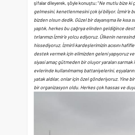
şifalar dileyerek, şöyle konuştu; “
Ne mutlu bize ki ç
gelmesini, kenetlenmesini çok iyi biliyor. İzmir’e 
bizden olsun dedik. Güzel bir dayanışma ile kısa s
yaptık, herkes bu çağrıya elinden geldiğince de
tırlarımızı İzmir’e yolcu ediyoruz. Ülkenin neresin
hissediyoruz. İzmirli kardeşlerimizin acısını hafi
destek vermek için elimizden geleni yapıyoruz v
siyasi amaç gütmeden bir oluyor yaraları sarmak i
evlerinde kullanılmamış battaniyelerini, eşyaların
yatak aldılar, onlar için özel gönderiyoruz. Yine b
bir organizasyon oldu. Herkes çok hassas ve duya