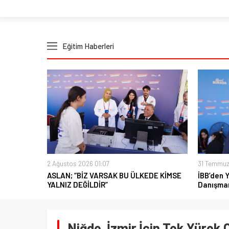
Eğitim Haberleri
2 Ağustos 2026 01:07
31 Temmuz
ASLAN; “BİZ VARSAK BU ÜLKEDE KİMSE
İBB’den 
YALNIZ DEĞİLDİR”
Danışman
Niğde, İzmir İçin Tek Yürek 