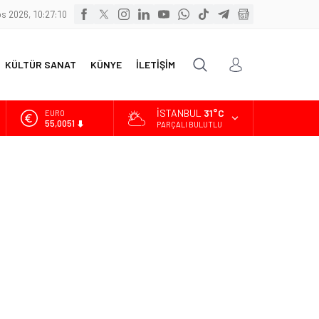
s 2026, 10:27:11
KÜLTÜR SANAT
KÜNYE
İLETİŞİM
İSTANBUL
31°C
ALTIN
6.584,66
PARÇALI BULUTLU
BİST
13.889,75
DOLAR
47,7046
EURO
55,0051