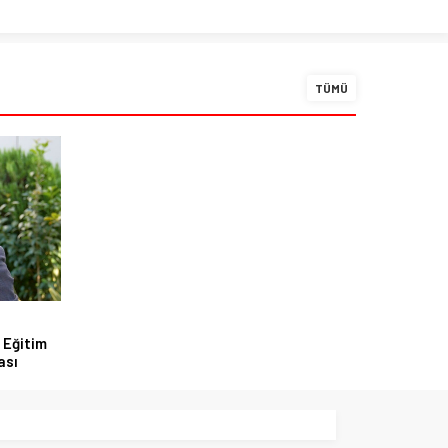
TÜMÜ
 Eğitim
ası