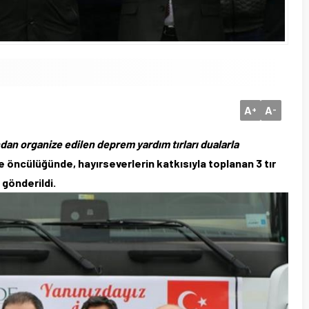
A
A
+
-
ndan organize edilen deprem yardım tırları dualarla
e öncülüğünde, hayırseverlerin katkısıyla toplanan 3 tır
gönderildi.