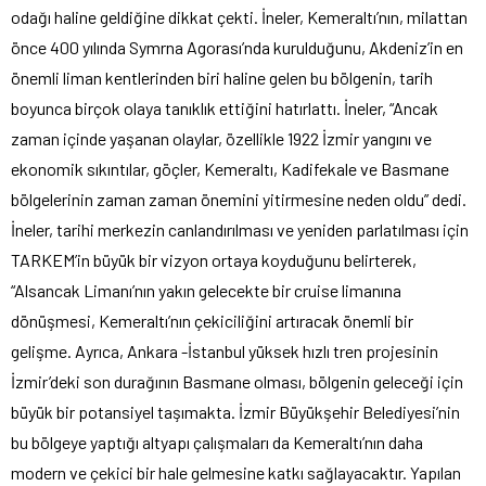
odağı haline geldiğine dikkat çekti. İneler, Kemeraltı’nın, milattan
önce 400 yılında Symrna Agorası’nda kurulduğunu, Akdeniz’in en
önemli liman kentlerinden biri haline gelen bu bölgenin, tarih
boyunca birçok olaya tanıklık ettiğini hatırlattı. İneler, “Ancak
zaman içinde yaşanan olaylar, özellikle 1922 İzmir yangını ve
ekonomik sıkıntılar, göçler, Kemeraltı, Kadifekale ve Basmane
bölgelerinin zaman zaman önemini yitirmesine neden oldu” dedi.
İneler, tarihi merkezin canlandırılması ve yeniden parlatılması için
TARKEM’in büyük bir vizyon ortaya koyduğunu belirterek,
“Alsancak Limanı’nın yakın gelecekte bir cruise limanına
dönüşmesi, Kemeraltı’nın çekiciliğini artıracak önemli bir
gelişme. Ayrıca, Ankara -İstanbul yüksek hızlı tren projesinin
İzmir’deki son durağının Basmane olması, bölgenin geleceği için
büyük bir potansiyel taşımakta. İzmir Büyükşehir Belediyesi’nin
bu bölgeye yaptığı altyapı çalışmaları da Kemeraltı’nın daha
modern ve çekici bir hale gelmesine katkı sağlayacaktır. Yapılan