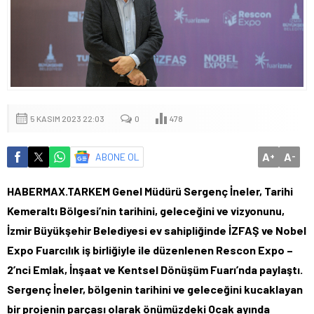
5 KASIM 2023 22:03
0
478
A
A
ABONE OL
+
-
HABERMAX.TARKEM Genel Müdürü Sergenç İneler, Tarihi
Kemeraltı Bölgesi’nin tarihini, geleceğini ve vizyonunu,
İzmir Büyükşehir Belediyesi ev sahipliğinde İZFAŞ ve Nobel
Expo Fuarcılık iş birliğiyle ile düzenlenen Rescon Expo –
2’nci Emlak, İnşaat ve Kentsel Dönüşüm Fuarı’nda paylaştı.
Sergenç İneler, bölgenin tarihini ve geleceğini kucaklayan
bir projenin parçası olarak önümüzdeki Ocak ayında