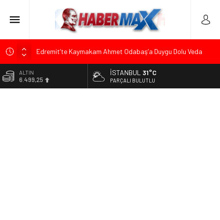
Edremit’te Kaymakam Ahmet Odabaş’a Duygu Dolu Veda
Gecesi
İSTANBUL
31°C
ALTIN
Tarihçi Yusuf Halaçoğlu’ndan TBMM’ye Sunulan Yasa Teklifine
6.499,25
PARÇALI BULUTLU
Sert Eleştiri: “Osmanlı’nın Hukuk Anlayışının Gerisine
Düşüldü”
BİST
13.798,82
CHP’nin Eski Tuzla İlçe Başkanı Hasan Uzunyayla’dan Atama
İddialarına Yalanlama
DOLAR
47,5921
Başkan Orhan Çerkez duyurdu: Çekmeköy’de Gençlik
Merkezi’nin temeli atıldı
EURO
54,9747
Soner Çiçekli’den Çekmeköy Meclisi’nde Eleştiri: “Enerjimizi
Hizmete Değil, Krizlere Harcadık”