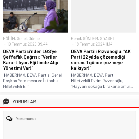
EĞİTİM
,
Genel
,
Güncel
Genel
,
GÜNDEM
,
SİYASET
19 Temmuz 2025 09:44
18 Temmuz 2024 11:14
DEVA Partisi’nden LGS’ye
DEVA Partili Rızvanoğlu: “AK
Şeffaflık Çağrısı: “Veriler
Parti 22 yılda çözemediği
Karartılıyor, Eğitimde Algı
sorunu 1 günde çözmeye
Yönetimi Var!”
kalkıyor!”
HABERMAX. DEVA Partisi Genel
HABERMAX. DEVA Partili
Başkan Yardımcısı ve İstanbul
Milletvekili Evrim Rızvanoğlu,
Milletvekili Elif...
“Hayvanı sokağa bırakana ömür...
YORUMLAR