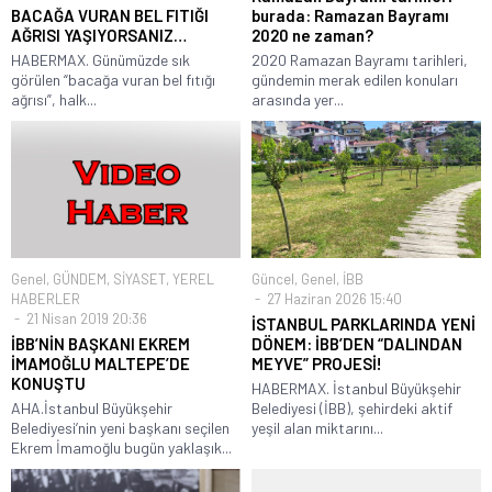
BACAĞA VURAN BEL FITIĞI
burada: Ramazan Bayramı
AĞRISI YAŞIYORSANIZ…
2020 ne zaman?
HABERMAX. Günümüzde sık
2020 Ramazan Bayramı tarihleri,
görülen “bacağa vuran bel fıtığı
gündemin merak edilen konuları
ağrısı”, halk...
arasında yer...
Genel
,
GÜNDEM
,
SİYASET
,
YEREL
Güncel
,
Genel
,
İBB
HABERLER
27 Haziran 2026 15:40
21 Nisan 2019 20:36
İSTANBUL PARKLARINDA YENİ
İBB’NİN BAŞKANI EKREM
DÖNEM: İBB’DEN “DALINDAN
İMAMOĞLU MALTEPE’DE
MEYVE” PROJESİ!
KONUŞTU
HABERMAX. İstanbul Büyükşehir
AHA.İstanbul Büyükşehir
Belediyesi (İBB), şehirdeki aktif
Belediyesi’nin yeni başkanı seçilen
yeşil alan miktarını...
Ekrem İmamoğlu bugün yaklaşık...