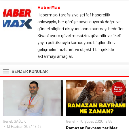
HaberMax
Habermax, tarafsız ve şeffaf habercilik
anlayışıyla, her görüşe saygı duyarak doğru ve
güncel bilgileri okuyucularına sunmayı hedefler.
Siyasi ayrım gözetmeksizin, güvenilir ve ilkeli
yayın politikasıyla kamuoyunu bilgilendirir;
gelişmeleri hızlı, net ve objektif bir şekilde
aktarmayı amaçlar.
BENZER KONULAR
Genel
,
SAĞLIK
Genel
10 Şubat 2020 19:56
13 Haziran 2024 19:38
Ramazan Bayramı tarihleri