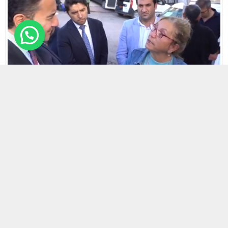
5 KASIM 2023 22:00
0
490
A
A
ABONE OL
+
-
HABERMAX.DEVA Partisi Genel Başkanı Ali Babacan
Keçiören’de esnafla ve vatandaşlarla bir araya geldi.
Babacan’ın sohbet ettiği vatandaşların gündemi yüksek
enflasyon, sağlık sistemi ve gelecek kaygısıydı.