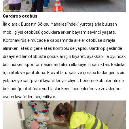
Gardırop otobüs
İlk olarak Buca’nın Göksu Mahallesi’ndeki yurttaşlarla buluşan
mobil giysi otobüsü çocuklara erken bayram sevinci yaşattı.
Koronavirüsle mücadele kapsamında aileler otobüse sırayla
alınırken, ateş ölçerle ateş kontrolü de yapıldı. Gardırop şeklinde
dizayn edilen otobüste çocuklar için kıyafet, ayakkabı ile oyuncak
bulunurken spor formasından takım elbiseye, nişanlıktan, kadınlar
için etek ve pantolona, kravattan, şala ve çoraba kadar geniş bir
yelpazeye sahip yeni kıyafetler yer alıyor. Deneme kabinlerinin de
bulunduğu otobüste yurttaşlar kendi bedenlerine ve zevklerine
uygun kıyafetleri seçebiliyor.