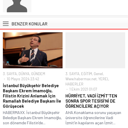
BENZER KONULAR
3. SAYFA
,
DÜNYA
,
GÜNDEM
3. SAYFA
,
EĞİTİM
,
Genel
,
10 Mayıs 2024 23:42
Www.habermax.net
,
YEREL
HABERLER
İstanbul Büyükşehir Belediye
1 Ekim 2021 01:07
Başkanı Ekrem İmamoğlu,
Filistin Krizini Anlamak İçin
HÜRRİYET, VADİ İZMİT’TEN
Ramallah Belediye Başkanı İle
SONRA SPOR TESİSİ’Nİ DE
Görüşecek
ÖĞRENCİLERE AÇIYOR
HABERMAXX. İstanbul Büyükşehir
AHA.Konaklama sorunu yaşayan
Belediye Başkanı Ekrem İmamoğlu,
üniversite öğrencilerine Vadi
son dönemde Filistin’de...
İzmit’in kapılarını açan İzmit...