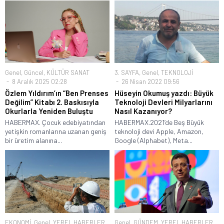
Genel
,
Güncel
,
KÜLTÜR SANAT
3. SAYFA
,
Genel
,
TEKNOLOJİ
8 Aralık 2025 02:28
26 Nisan 2022 09:56
Özlem Yıldırım’ın “Ben Prenses
Hüseyin Okumuş yazdı: Büyük
Değilim” Kitabı 2. Baskısıyla
Teknoloji Devleri Milyarlarını
Okurlarla Yeniden Buluştu
Nasıl Kazanıyor?
HABERMAX. Çocuk edebiyatından
HABERMAX.2021’de Beş Büyük
yetişkin romanlarına uzanan geniş
teknoloji devi Apple, Amazon,
bir üretim alanına...
Google (Alphabet), Meta...
EKONOMİ
,
Genel
,
YEREL HABERLER
Genel
,
GÜNDEM
,
YEREL HABERLER