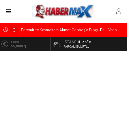
Edremit’te Kaymakam Ahmet Odabaş’a Duygu Dolu Veda
Gecesi
İSTANBUL
33°C
ALTIN
Tarihçi Yusuf Halaçoğlu’ndan TBMM’ye Sunulan Yasa Teklifine
6.662,82
PARÇALI BULUTLU
Sert Eleştiri: “Osmanlı’nın Hukuk Anlayışının Gerisine
Düşüldü”
BİST
13.779,39
CHP’nin Eski Tuzla İlçe Başkanı Hasan Uzunyayla’dan Atama
İddialarına Yalanlama
DOLAR
47,6961
Başkan Orhan Çerkez duyurdu: Çekmeköy’de Gençlik
Merkezi’nin temeli atıldı
EURO
55,1808
Soner Çiçekli’den Çekmeköy Meclisi’nde Eleştiri: “Enerjimizi
Hizmete Değil, Krizlere Harcadık”