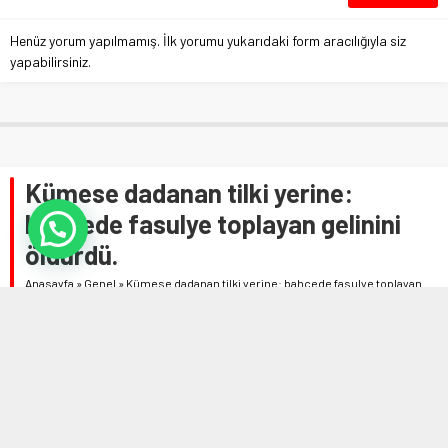
Henüz yorum yapılmamış. İlk yorumu yukarıdaki form aracılığıyla siz
yapabilirsiniz.
Kümese dadanan tilki yerine:
bahçede fasulye toplayan gelinini
öldürdü.
Anasayfa
»
Genel
»
Kümese dadanan tilki yerine: bahçede fasulye toplayan
gelinini öldürdü.