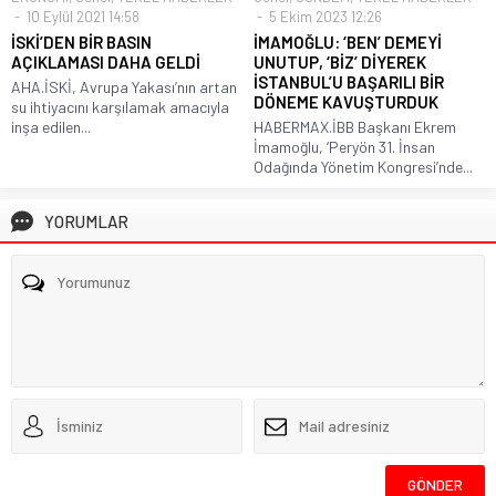
10 Eylül 2021 14:58
5 Ekim 2023 12:26
İSKİ’DEN BİR BASIN
İMAMOĞLU: ‘BEN’ DEMEYİ
AÇIKLAMASI DAHA GELDİ
UNUTUP, ‘BİZ’ DİYEREK
İSTANBUL’U BAŞARILI BİR
AHA.İSKİ, Avrupa Yakası’nın artan
DÖNEME KAVUŞTURDUK
su ihtiyacını karşılamak amacıyla
inşa edilen...
HABERMAX.İBB Başkanı Ekrem
İmamoğlu, ‘Peryön 31. İnsan
Odağında Yönetim Kongresi’nde...
YORUMLAR