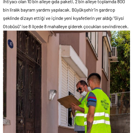
ihtiyacı olan 10 bin aileye gıda paketi, 2 bin aileye toplamda 800
bin liralık bayram yardımı yapılacak. Büyükşehir’in gardırop
şeklinde dizayn ettiği ve içinde yeni kıyafetlerin yer aldığı “Giysi
Otobüsü” ise 8 ilçede 8 mahalleye giderek çocukları sevindirecek.