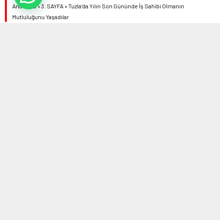
Anasayfa
»
3. SAYFA
»
Tuzla’da Yılın Son Gününde İş Sahibi Olmanın
Mutluluğunu Yaşadılar
31 ARALIK 2020 16:27
0
962
A
A
ABONE OL
+
-