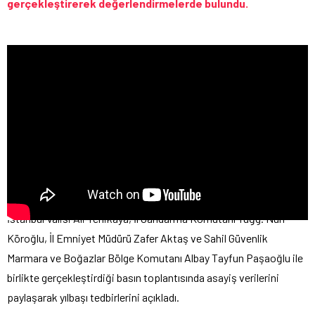
gerçekleştirerek değerlendirmelerde bulundu.
İstanbul Valisi Ali Yerlikaya, İl Jandarma Komutanı Tuğg. Nuh
Köroğlu, İl Emniyet Müdürü Zafer Aktaş ve Sahil Güvenlik
Marmara ve Boğazlar Bölge Komutanı Albay Tayfun Paşaoğlu ile
birlikte gerçekleştirdiği basın toplantısında asayiş verilerini
paylaşarak yılbaşı tedbirlerini açıkladı.