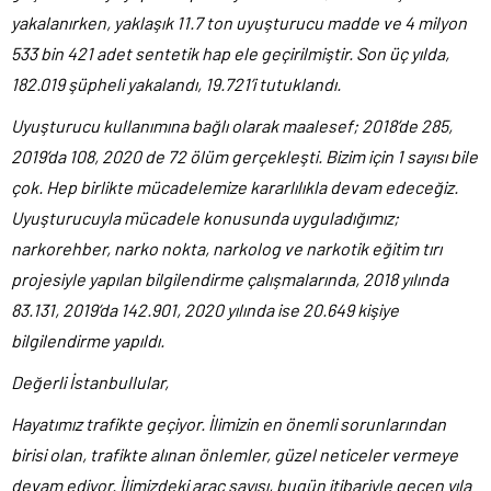
yakalanırken, yaklaşık 11.7 ton uyuşturucu madde ve 4 milyon
533 bin 421 adet sentetik hap ele geçirilmiştir. Son üç yılda,
182.019 şüpheli yakalandı, 19.721’i tutuklandı.
Uyuşturucu kullanımına bağlı olarak maalesef; 2018’de 285,
2019’da 108, 2020 de 72 ölüm gerçekleşti. Bizim için 1 sayısı bile
çok. Hep birlikte mücadelemize kararlılıkla devam edeceğiz.
Uyuşturucuyla mücadele konusunda uyguladığımız;
narkorehber, narko nokta, narkolog ve narkotik eğitim tırı
projesiyle yapılan bilgilendirme çalışmalarında, 2018 yılında
83.131, 2019’da 142.901, 2020 yılında ise 20.649 kişiye
bilgilendirme yapıldı.
Değerli İstanbullular,
Hayatımız trafikte geçiyor. İlimizin en önemli sorunlarından
birisi olan, trafikte alınan önlemler, güzel neticeler vermeye
devam ediyor. İlimizdeki araç sayısı, bugün itibariyle geçen yıla