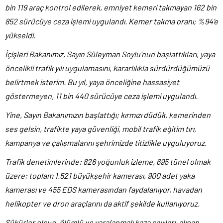
bin 119 araç kontrol edilerek, emniyet kemeri takmayan 162 bin
852 sürücüye ceza işlemi uygulandı. Kemer takma oranı; %94’e
yükseldi.
İçişleri Bakanımız, Sayın Süleyman Soylu’nun başlattıkları, yaya
öncelikli trafik yılı uygulamasını, kararlılıkla sürdürdüğümüzü
belirtmek isterim. Bu yıl, yaya önceliğine hassasiyet
göstermeyen, 11 bin 440 sürücüye ceza işlemi uygulandı.
Yine, Sayın Bakanımızın başlattığı; kırmızı düdük, kemerinden
ses gelsin, trafikte yaya güvenliği, mobil trafik eğitim tırı,
kampanya ve çalışmalarını şehrimizde titizlikle uyguluyoruz.
Trafik denetimlerinde; 826 yoğunluk izleme, 695 tünel olmak
üzere; toplam 1.521 büyükşehir kamerası, 900 adet yaka
kamerası ve 455 EDS kamerasından faydalanıyor, havadan
helikopter ve dron araçlarını da aktif şekilde kullanıyoruz.
Şükürler olsun, ölümlü ve yaralanmalı kaza sayıları, alınan