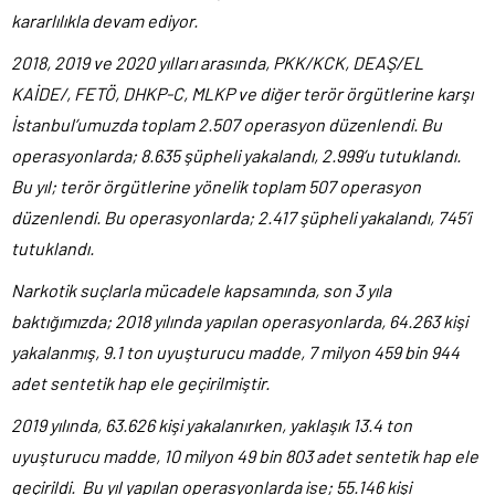
kararlılıkla devam ediyor.
2018, 2019 ve 2020 yılları arasında, PKK/KCK, DEAŞ/EL
KAİDE/, FETÖ, DHKP-C, MLKP ve diğer terör örgütlerine karşı
İstanbul’umuzda toplam 2.507 operasyon düzenlendi. Bu
operasyonlarda; 8.635 şüpheli yakalandı, 2.999’u tutuklandı.
Bu yıl; terör örgütlerine yönelik toplam 507 operasyon
düzenlendi. Bu operasyonlarda; 2.417 şüpheli yakalandı, 745’i
tutuklandı.
Narkotik suçlarla mücadele kapsamında, son 3 yıla
baktığımızda; 2018 yılında yapılan operasyonlarda, 64.263 kişi
yakalanmış, 9.1 ton uyuşturucu madde, 7 milyon 459 bin 944
adet sentetik hap ele geçirilmiştir.
2019 yılında, 63.626 kişi yakalanırken, yaklaşık 13.4 ton
uyuşturucu madde, 10 milyon 49 bin 803 adet sentetik hap ele
geçirildi. Bu yıl yapılan operasyonlarda ise; 55.146 kişi