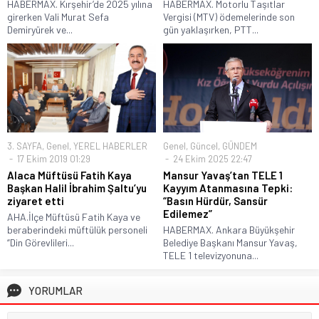
HABERMAX. Kırşehir’de 2025 yılına
HABERMAX. Motorlu Taşıtlar
girerken Vali Murat Sefa
Vergisi (MTV) ödemelerinde son
Demiryürek ve...
gün yaklaşırken, PTT...
3. SAYFA
,
Genel
,
YEREL HABERLER
Genel
,
Güncel
,
GÜNDEM
17 Ekim 2019 01:29
24 Ekim 2025 22:47
Alaca Müftüsü Fatih Kaya
Mansur Yavaş’tan TELE 1
Başkan Halil İbrahim Şaltu’yu
Kayyım Atanmasına Tepki:
ziyaret etti
“Basın Hürdür, Sansür
Edilemez”
AHA.İlçe Müftüsü Fatih Kaya ve
beraberindeki müftülük personeli
HABERMAX. Ankara Büyükşehir
“Din Görevlileri...
Belediye Başkanı Mansur Yavaş,
TELE 1 televizyonuna...
YORUMLAR