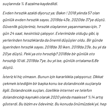
suçlarında % 8 azalma kaydedildi.
Evden hırsızlık azaldı diyoruz ya; Bakın ! 2018 yılında 57 olan
günlük evden hırsızlık sayısı, 2019’da 43’e, 2020’de 37’ye düştü.
Güvenlik güçlerimiz, hırsızlık olaylarının yaşanmaması için, 7
gün 24 saat, kesintisiz çalışıyor. Evlerimizde olduğu gibi, iş
yerlerinden hırsızlıklarda da önemli düşüşler oldu. Bir günde
işyerinden hırsızlık sayısı, 2018’de 30 iken, 2019’da 23’e, bu yıl da
20’ye düştü. Peki ya oto hırsızlığı? 2018’de bir günlük oto
hırsızlığı 10 idi. 2019’da 7’ye, bu yıl ise, günlük ortalama 6,8’e
düştü.
İsteriz ki hiç olmasın. Bunun için kararlılıkla çalışıyoruz. Dikkat
çekmek istediğim bir başka konu ise dolandırıcılık suçlarıyla
ilgili. Dolandırıcılık suçları, özellikle internet ve telefon
dolandırıcılığı kaynaklı olarak 2020 yılında maalesef %14 artış
gösterdi. Bu bizim ev ödevimiz. Bu konuda önümüzdeki yıl, hep