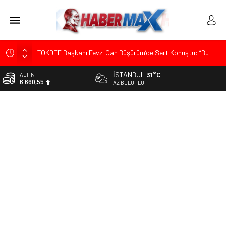
TOKDEF Başkanı Fevzi Can Büşürüm’de Sert Konuştu: “Bu
Toprakları Teslim Etmeyeceğiz”
İSTANBUL
31°C
ALTIN
Çevrecik Büşürüm Yayla Şenliği’nde Siyaset ve Memleket
6.660,55
AZ BULUTLU
Buluştu: Kurtgöz’den “Yeni Yolda Birlikte Yürüyeceğiz” Mesajı
BİST
TKP Genel Sekreteri Kemal Okuyan Havana’da Konuştu:
13.779,39
“Zincirlerini Kırması Gereken İşçi Sınıfıdır”
DOLAR
Menderes Belediye Başkanı İlkay Çiçek Görevden
47,7111
Uzaklaştırıldı
EURO
Ümit Özdağ’dan Gazilere Destek: “Türkiye, Gazilerinin
55,1881
Taleplerini Kabul Etmeli”