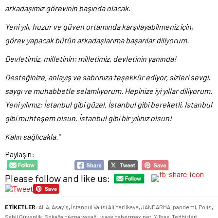
arkadaşımız görevinin başında olacak.
Yeni yılı, huzur ve güven ortamında karşılayabilmeniz için,
görev yapacak bütün arkadaşlarıma başarılar diliyorum.
Devletimiz, milletinin; milletimiz, devletinin yanında!
Desteğinize, anlayış ve sabrınıza teşekkür ediyor, sizleri sevgi,
saygı ve muhabbetle selamlıyorum. Hepinize iyi yıllar diliyorum.
Yeni yılımız; İstanbul gibi güzel, İstanbul gibi bereketli, İstanbul
gibi muhteşem olsun. İstanbul gibi bir yılınız olsun!
Kalın sağlıcakla.”
Paylaşın:
Please follow and like us:
ETİKETLER:
AHA
,
Asayiş
,
İstanbul Valisi Ali Yerlikaya
,
JANDARMA
,
pandemi
,
Polis
,
Sahil Güvenlik
,
Sokağa çıkma yasağı
,
www.habermax.net
,
Yılbaşı Tedbirleri
,