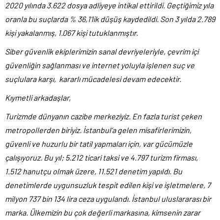
2020 yılında 3.622 dosya adliyeye intikal ettirildi. Geçtiğimiz yıla
oranla bu suçlarda % 36,1’lik düşüş kaydedildi. Son 3 yılda 2.789
kişi yakalanmış, 1.067 kişi tutuklanmıştır.
Siber güvenlik ekiplerimizin sanal devriyeleriyle, çevrim içi
güvenliğin sağlanması ve internet yoluyla işlenen suç ve
suçlulara karşı, kararlı mücadelesi devam edecektir.
Kıymetli arkadaşlar,
Turizmde dünyanın cazibe merkeziyiz. En fazla turist çeken
metropollerden biriyiz. İstanbul’a gelen misafirlerimizin,
güvenli ve huzurlu bir tatil yapmaları için, var gücümüzle
çalışıyoruz. Bu yıl; 5.212 ticari taksi ve 4.797 turizm firması,
1.512 hanutçu olmak üzere, 11.521 denetim yapıldı. Bu
denetimlerde uygunsuzluk tespit edilen kişi ve işletmelere, 7
milyon 737 bin 134 lira ceza uygulandı. İstanbul uluslararası bir
marka. Ülkemizin bu çok değerli markasına, kimsenin zarar