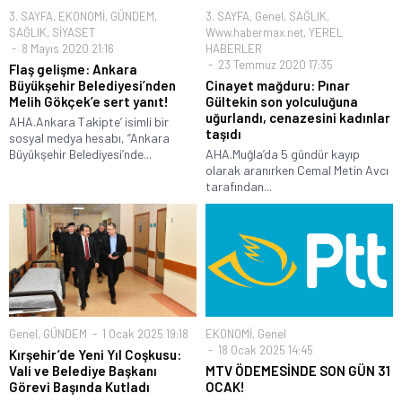
3. SAYFA
,
EKONOMİ
,
GÜNDEM
,
3. SAYFA
,
Genel
,
SAĞLIK
,
SAĞLIK
,
SİYASET
Www.habermax.net
,
YEREL
8 Mayıs 2020 21:16
HABERLER
23 Temmuz 2020 17:35
Flaş gelişme: Ankara
Büyükşehir Belediyesi’nden
Cinayet mağduru: Pınar
Melih Gökçek’e sert yanıt!
Gültekin son yolculuğuna
uğurlandı, cenazesini kadınlar
AHA.Ankara Takipte’ isimli bir
taşıdı
sosyal medya hesabı, “Ankara
Büyükşehir Belediyesi’nde...
AHA.Muğla’da 5 gündür kayıp
olarak aranırken Cemal Metin Avcı
tarafından...
Genel
,
GÜNDEM
1 Ocak 2025 19:18
EKONOMİ
,
Genel
18 Ocak 2025 14:45
Kırşehir’de Yeni Yıl Coşkusu:
Vali ve Belediye Başkanı
MTV ÖDEMESİNDE SON GÜN 31
Görevi Başında Kutladı
OCAK!