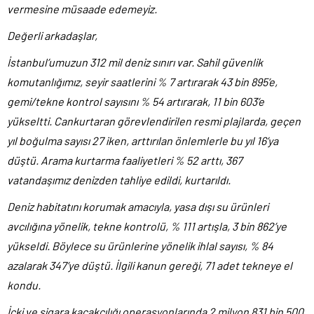
vermesine müsaade edemeyiz.
Değerli arkadaşlar,
İstanbul’umuzun 312 mil deniz sınırı var. Sahil güvenlik
komutanlığımız, seyir saatlerini % 7 artırarak 43 bin 895’e,
gemi/tekne kontrol sayısını % 54 artırarak, 11 bin 603’e
yükseltti. Cankurtaran görevlendirilen resmi plajlarda, geçen
yıl boğulma sayısı 27 iken, arttırılan önlemlerle bu yıl 16’ya
düştü. Arama kurtarma faaliyetleri % 52 arttı, 367
vatandaşımız denizden tahliye edildi, kurtarıldı.
Deniz habitatını korumak amacıyla, yasa dışı su ürünleri
avcılığına yönelik, tekne kontrolü, % 111 artışla, 3 bin 862’ye
yükseldi. Böylece su ürünlerine yönelik ihlal sayısı, % 84
azalarak 347’ye düştü. İlgili kanun gereği, 71 adet tekneye el
kondu.
İçki ve sigara kaçakçılığı operasyonlarında 2 milyon 831 bin 500