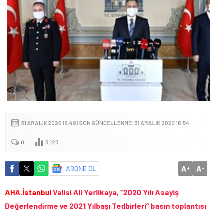
31 ARALIK 2020 16:49 | SON GÜNCELLENME: 31 ARALIK 2020 16:54
0
3.123
A
A
ABONE OL
+
-
AHA.İstanbul
Valisi Ali Yerlikaya, “2020 Yılı Asayiş
Değerlendirme ve 2021 Yılbaşı Tedbirleri” basın toplantısı