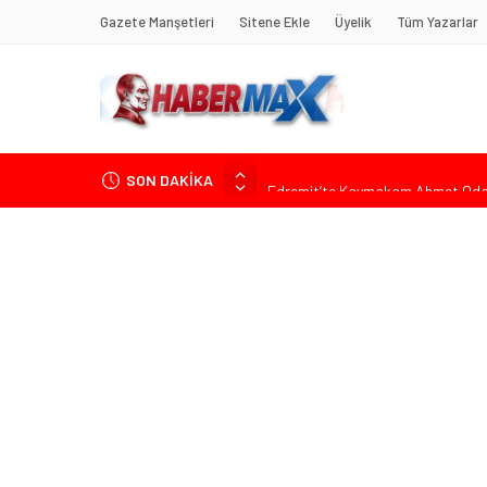
Gazete Manşetleri
Sitene Ekle
Üyelik
Tüm Yazarlar
SON DAKİKA
Edremit’te Kaymakam Ahmet Odab
Tarihçi Yusuf Halaçoğlu’ndan TBMM’
Gerisine Düşüldü”
CHP’nin Eski Tuzla İlçe Başkanı 
Başkan Orhan Çerkez duyurdu: Çekm
Soner Çiçekli’den Çekmeköy Meclisi’