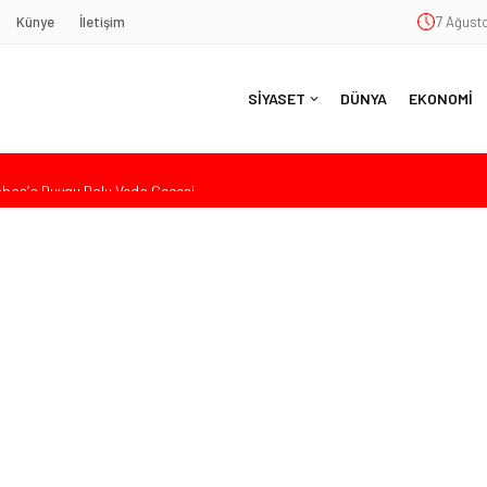
Künye
İletişim
7 Ağusto
SİYASET
DÜNYA
EKONOMİ
aş’a Duygu Dolu Veda Gecesi
ye Sunulan Yasa Teklifine Sert Eleştiri: “Osmanlı’nın Hukuk Anlayışının
Hasan Uzunyayla’dan Atama İddialarına Yalanlama
eköy’de Gençlik Merkezi’nin temeli atıldı
nde Eleştiri: “Enerjimizi Hizmete Değil, Krizlere Harcadık”