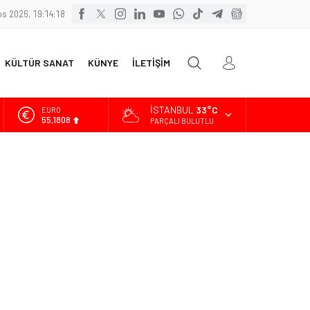
s 2026, 19:14:20
KÜLTÜR SANAT
KÜNYE
İLETİŞİM
İSTANBUL
33°C
ALTIN
6.662,82
PARÇALI BULUTLU
BİST
13.779,39
DOLAR
47,6961
EURO
55,1808