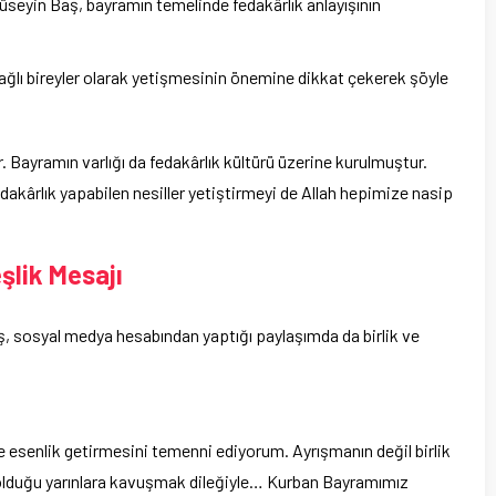
seyin Baş, bayramın temelinde fedakârlık anlayışının
 bağlı bireyler olarak yetişmesinin önemine dikkat çekerek şöyle
r. Bayramın varlığı da fedakârlık kültürü üzerine kurulmuştur.
fedakârlık yapabilen nesiller yetiştirmeyi de Allah hepimize nasip
şlik Mesajı
, sosyal medya hesabından yaptığı paylaşımda da birlik ve
e esenlik getirmesini temenni ediyorum. Ayrışmanın değil birlik
m olduğu yarınlara kavuşmak dileğiyle… Kurban Bayramımız