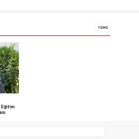
TÜMÜ
 Eğitim
ası