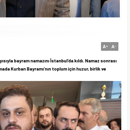
A
A
+
-
sıyla bayram namazını İstanbul’da kıldı. Namaz sonrası
ada Kurban Bayramı’nın toplum için huzur, birlik ve