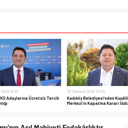
 2026 14:45
30 Temmuz 2026 23:50
YKS Adaylarına Ücretsiz Tercih
Kadıköy Belediyesi’nden Kuşdili
lığı
Merkezi’ni Kapatma Kararı İddi
ı’nın Asıl Mahiyeti Fedakârlıktır