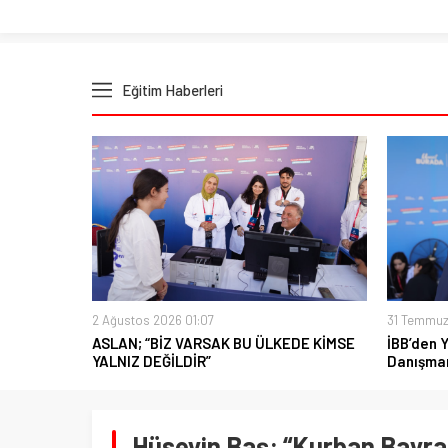
Eğitim Haberleri
2 Ağustos 2026 01:07
31 Temmuz
ASLAN; “BİZ VARSAK BU ÜLKEDE KİMSE
İBB’den 
YALNIZ DEĞİLDİR”
Danışman
Hüseyin Baş: “Kurban Bayram