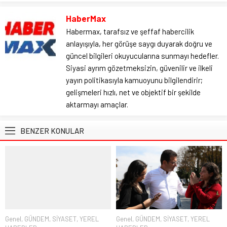
HaberMax
Habermax, tarafsız ve şeffaf habercilik
anlayışıyla, her görüşe saygı duyarak doğru ve
güncel bilgileri okuyucularına sunmayı hedefler.
Siyasi ayrım gözetmeksizin, güvenilir ve ilkeli
yayın politikasıyla kamuoyunu bilgilendirir;
gelişmeleri hızlı, net ve objektif bir şekilde
aktarmayı amaçlar.
BENZER KONULAR
Genel
,
GÜNDEM
,
SİYASET
,
YEREL
Genel
,
GÜNDEM
,
SİYASET
,
YEREL