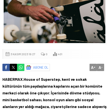
3 KASIM 2023 19:27
0
401
A
A
ABONE OL
+
-
HABERMAX.House of Superstep, kent ve sokak
kültürünün tüm paydaşlarına kapılarını açan bir komünite
merkezi olarak öne çıkıyor. İçerisinde dövme stüdyosu,
mini basketbol sahası, konsol oyun alanı gibi sosyal
alanların yer aldığı mağaza, ziyaretçilerine sadece alışveriş