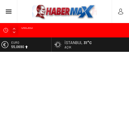
Tarihçi Yusuf Halaçoğlu’ndan TBMM’ye Sunulan Yasa Teklifine
Sert Eleştiri: “Osmanlı’nın Hukuk Anlayışının Gerisine
Düşüldü”
İSTANBUL
31°C
ALTIN
6.525,39
AÇIK
CHP’nin Eski Tuzla İlçe Başkanı Hasan Uzunyayla’dan Atama
İddialarına Yalanlama
BİST
13.788,73
Başkan Orhan Çerkez duyurdu: Çekmeköy’de Gençlik
Merkezi’nin temeli atıldı
DOLAR
47,5954
CHP’li Önder Ulutaş’tan Üsküdar Başkan Vekili Seçimine
Sert Tepki: “Halkın İradesini Yok Sayma Çabası”
EURO
55,0690
Edremit’te Kaymakam Ahmet Odabaş’a Duygu Dolu Veda
Gecesi