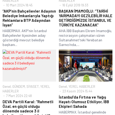
HABERLER
HABERLER
10 Mart 2024 18:45
16 Eylül 2019 19:33
“AKP’nin Bahçelievler Adayının
BAŞKAN İMAMOĞLU: “TARİHİ
Belediye İmkanlarıyla Yaptığı
YARIMADAYI GEZİLEBİLİR HALE
Reklamlara BTP Adayından
GETİRDİĞİMİZDE İSTANBUL VE
İsyan”
TÜRKİYE KAZANACAK”
HABERMAX. AKP’nin İstanbul
AHA.İBB Başkanı Ekrem İmamoğlu,
Bahçelievler ilçesinden aday
restorasyon çalışmaları süren
gösterdiği mevcut belediye
Sultanahmet’teki Yerebatan
başkanı...
Sarnıcı’nda,...
Genel
,
GÜNDEM
,
SİYASET
,
YEREL
Genel
,
YEREL HABERLER
HABERLER
23 Kasım 2024 15:44
7 Mart 2024 22:48
İstanbul’da Fırtına ve Yağış
DEVA Partili Karal: “Rahmetli
Hayatı Olumsuz Etkiliyor, İBB
Özal, en güçlü olduğu
Ekipleri Sahada
dönemde sadece 3 il
HABERMAX. İstanbul genelinde