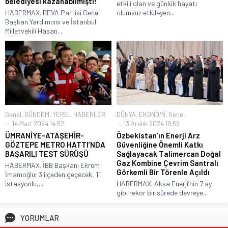
belediyesi kazanabilmişti!”
etkili olan ve günlük hayatı
HABERMAX. DEVA Partisi Genel
olumsuz etkileyen...
Başkan Yardımcısı ve İstanbul
Milletvekili Hasan...
Genel
,
GÜNDEM
,
YEREL HABERLER
DÜNYA
,
EKONOMİ
,
Genel
14 Mart 2024 14:52
13 Aralık 2024 19:59
ÜMRANİYE-ATAŞEHİR-
Özbekistan’ın Enerji Arz
GÖZTEPE METRO HATTI’NDA
Güvenliğine Önemli Katkı
BAŞARILI TEST SÜRÜŞÜ
Sağlayacak Talimercan Doğal
Gaz Kombine Çevrim Santralı
HABERMAX. İBB Başkanı Ekrem
Görkemli Bir Törenle Açıldı
İmamoğlu; 3 ilçeden geçecek, 11
istasyonlu,...
HABERMAX. Aksa Enerji’nin 7 ay
gibi rekor bir sürede devreye...
YORUMLAR