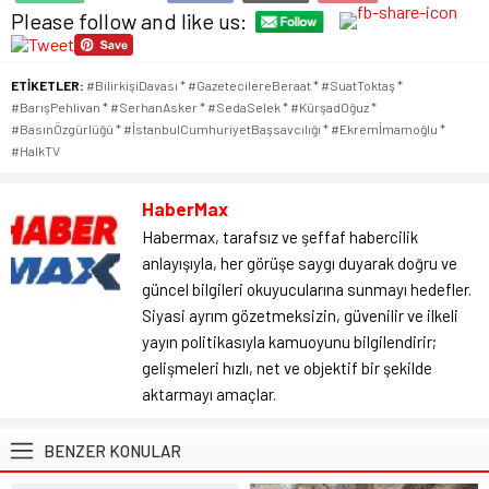
Please follow and like us:
ETİKETLER:
#BilirkişiDavası * #GazetecilereBeraat * #SuatToktaş *
#BarışPehlivan * #SerhanAsker * #SedaSelek * #KürşadOğuz *
#BasınÖzgürlüğü * #İstanbulCumhuriyetBaşsavcılığı * #Ekremİmamoğlu *
#HalkTV
HaberMax
Habermax, tarafsız ve şeffaf habercilik
anlayışıyla, her görüşe saygı duyarak doğru ve
güncel bilgileri okuyucularına sunmayı hedefler.
Siyasi ayrım gözetmeksizin, güvenilir ve ilkeli
yayın politikasıyla kamuoyunu bilgilendirir;
gelişmeleri hızlı, net ve objektif bir şekilde
aktarmayı amaçlar.
BENZER KONULAR