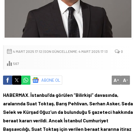
4 MART 2025 17:12 | SON GÜNCELLENME: 4 MART 2025 17:13
0
567
A
A
ABONE OL
+
-
HABERMAX. İstanbul’da görülen “Bilirkişi” davasında,
aralarında Suat Toktaş, Barış Pehlivan, Serhan Asker, Seda
Selek ve Kürşad Oğuz’un da bulunduğu 5 gazeteci hakkında
beraat kararı verildi. Ancak İstanbul Cumhuriyet
Başsavcılığı, Suat Toktaş için verilen beraat kararına itiraz