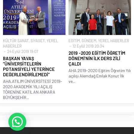
KÜLTÜR SANAT
,
SİYASET
,
YEREL
EĞİTİM
,
GÜNDEM
,
YEREL HABERLER
HABERLER
12 Eylül 2019 20:34
24 Eylül 2019 19:07
2019 -2020 EĞİTİM ÖĞRETİM
BAŞKAN YAVAŞ
DÖNEMİ’NİN İLK DERS ZİLİ
“ÜNİVERSİTELERİN
ÇALDI
POTANSİYELİ YETERİNCE
AHA.2019-2020 Eğitim Öğretim Yılı
DEĞERLENDİRİLEMEDİ”
açılışı Alemdağ Emlak Konut İlk
AHA.ATILIM ÜNİVERSİTESİ 2019-
ve...
2020 AKADEMİK YILI AÇILIŞ
TÖRENİNE KATILAN ANKARA
BÜYÜKŞEHİR...