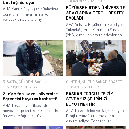
8 Ağustos 2020 12:04
Desteği Sürüyor
BÜYÜKŞEHİR’DEN ÜNİVERSİTE
AHA.Mersin Büyükşehir Belediyesi,
ADAYLARINA TERCİH DESTEĞİ
öğrencilerin hayatlarına yön
BAŞLADI
verecek sınavlara en iyi...
AHA.Ankara Büyükşehir Belediyesi,
Yükseköğretim Kurumları Sınavına
(YKS) giren üniversite adaylarına...
3. SAYFA
,
GÜNDEM
,
SAĞLIK
GÜNDEM
,
KÜLTÜR SANAT
,
SİYASET
3 Mayıs 2020 21:44
18 Aralık 2019 22:31
Zile’de feci kaza ünüversite
BAŞKAN EROĞLU: “BİZİM
öğrencisi hayatını kaybetti!
SEVDAMIZ ŞEHRİMİZİ
BÜYÜTMEKTİR”
AHA.Tokat’ın Zile ilçesinde
meydana gelen trafik kazasında
AHA.Tokat Belediye Başkanı Eyüp
üniversite öğrencisi Ozen...
Eroğlu, esnaf buluşmalarına
devam ediyor. Toptancılar...