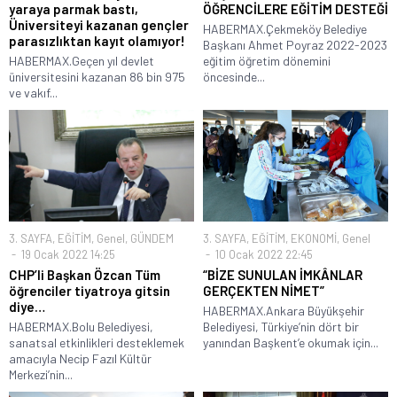
yaraya parmak bastı,
ÖĞRENCİLERE EĞİTİM DESTEĞİ
Üniversiteyi kazanan gençler
HABERMAX.Çekmeköy Belediye
parasızlıktan kayıt olamıyor!
Başkanı Ahmet Poyraz 2022-2023
HABERMAX.Geçen yıl devlet
eğitim öğretim dönemini
üniversitesini kazanan 86 bin 975
öncesinde...
ve vakıf...
3. SAYFA
,
EĞİTİM
,
Genel
,
GÜNDEM
3. SAYFA
,
EĞİTİM
,
EKONOMİ
,
Genel
19 Ocak 2022 14:25
10 Ocak 2022 22:45
CHP’li Başkan Özcan Tüm
“BİZE SUNULAN İMKÂNLAR
öğrenciler tiyatroya gitsin
GERÇEKTEN NİMET”
diye…
HABERMAX.Ankara Büyükşehir
HABERMAX.Bolu Belediyesi,
Belediyesi, Türkiye’nin dört bir
sanatsal etkinlikleri desteklemek
yanından Başkent’e okumak için...
amacıyla Necip Fazıl Kültür
Merkezi’nin...