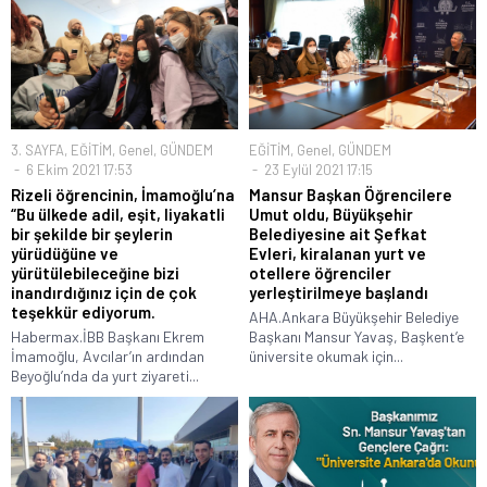
3. SAYFA
,
EĞİTİM
,
Genel
,
GÜNDEM
EĞİTİM
,
Genel
,
GÜNDEM
6 Ekim 2021 17:53
23 Eylül 2021 17:15
Rizeli öğrencinin, İmamoğlu’na
Mansur Başkan Öğrencilere
“Bu ülkede adil, eşit, liyakatli
Umut oldu, Büyükşehir
bir şekilde bir şeylerin
Belediyesine ait Şefkat
yürüdüğüne ve
Evleri, kiralanan yurt ve
yürütülebileceğine bizi
otellere öğrenciler
inandırdığınız için de çok
yerleştirilmeye başlandı
teşekkür ediyorum.
AHA.Ankara Büyükşehir Belediye
Habermax.İBB Başkanı Ekrem
Başkanı Mansur Yavaş, Başkent’e
İmamoğlu, Avcılar’ın ardından
üniversite okumak için...
Beyoğlu’nda da yurt ziyareti...