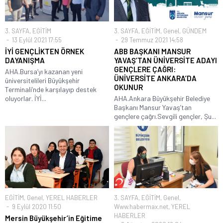
3. SAYFA
,
EĞİTİM
3. SAYFA
,
EĞİTİM
,
Genel
,
GÜNDEM
13 Eylül 2021 17:55
29 Temmuz 2021 14:58
İYİ GENÇLİKTEN ÖRNEK
ABB BAŞKANI MANSUR
DAYANIŞMA
YAVAŞ’TAN ÜNİVERSİTE ADAYI
GENÇLERE ÇAĞRI:
AHA.Bursa’yı kazanan yeni
ÜNİVERSİTE ANKARA’DA
üniversitelileri Büyükşehir
OKUNUR
Terminali’nde karşılayıp destek
oluyorlar. İYİ...
AHA.Ankara Büyükşehir Belediye
Başkanı Mansur Yavaş’tan
gençlere çağrı.Sevgili gençler, Şu...
EĞİTİM
,
Genel
,
YEREL HABERLER
3. SAYFA
,
EĞİTİM
,
Genel
,
9 Eylül 2020 11:50
Www.habermax.net
,
YEREL
HABERLER
Mersin Büyükşehir’in Eğitime