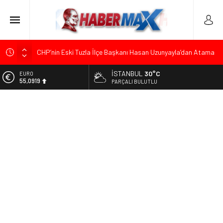
CHP’nin Eski Tuzla İlçe Başkanı Hasan Uzunyayla’dan Atama
İddialarına Yalanlama
İSTANBUL
30°C
EURO
Başkan Orhan Çerkez duyurdu: Çekmeköy’de Gençlik
55,0919
PARÇALI BULUTLU
Merkezi’nin temeli atıldı
ALTIN
CHP’li Önder Ulutaş’tan Üsküdar Başkan Vekili Seçimine
6.525,81
Sert Tepki: “Halkın İradesini Yok Sayma Çabası”
BİST
Halis Gerbaga CHP Çekmeköy İlçe Başkanlığı Görevine
13.703,13
Atandı
DOLAR
Koç Holding’den İlk Yarıda 36,4 Milyar Dolarlık Gelir ve 1,7
47,5932
Milyar Dolarlık Yatırım