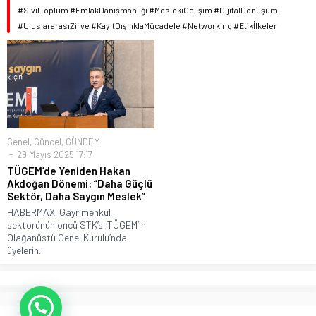
#SivilToplum #EmlakDanışmanlığı #MeslekiGelişim #DijitalDönüşüm
#UluslararasıZirve #KayıtDışılıklaMücadele #Networking #Etikİlkeler
Genel
,
Güncel
,
GÜNDEM
29 Mayıs 2025 17:17
TÜGEM’de Yeniden Hakan
Akdoğan Dönemi: “Daha Güçlü
Sektör, Daha Saygın Meslek”
HABERMAX. Gayrimenkul
sektörünün öncü STK’sı TÜGEM’in
Olağanüstü Genel Kurulu’nda
üyelerin...