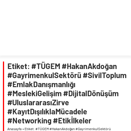
Etiket:
#TÜGEM #HakanAkdoğan
#GayrimenkulSektörü #SivilToplum
#EmlakDanışmanlığı
#MeslekiGelişim #DijitalDönüşüm
#UluslararasıZirve
#KayıtDışılıklaMücadele
#Networking #Etikİlkeler
Anasayfa
»
Etiket: #TÜGEM #HakanAkdoğan #GayrimenkulSektörü