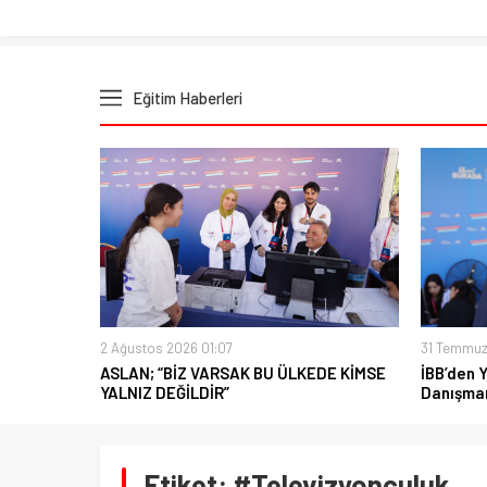
Eğitim Haberleri
2 Ağustos 2026 01:07
31 Temmuz
ASLAN; “BİZ VARSAK BU ÜLKEDE KİMSE
İBB’den 
YALNIZ DEĞİLDİR”
Danışman
Etiket:
#Televizyonculuk