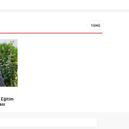
TÜMÜ
 Eğitim
ası