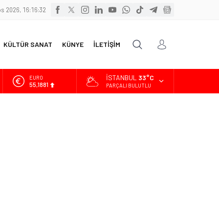
s 2026, 16:16:32
KÜLTÜR SANAT
KÜNYE
İLETİŞİM
İSTANBUL
33°C
EURO
55,1881
PARÇALI BULUTLU
ALTIN
6.660,55
BİST
13.779,39
DOLAR
47,7111