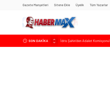
Gazete Manşetleri
Sitene Ekle
Üyelik
Tüm Yazarlar
İdris Şahin’den Adalet Komisyonu’n
SON DAKİKA
Soner Çiçekli’den Çekmeköy Meclisi’
Edremit’te Kaymakam Ahmet Odab
Tarihçi Yusuf Halaçoğlu’ndan TBMM’
Gerisine Düşüldü”
CHP’nin Eski Tuzla İlçe Başkanı 