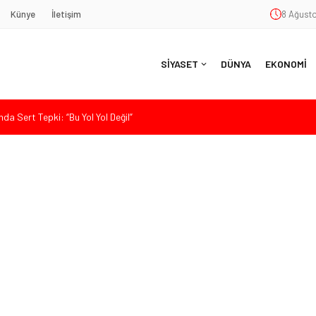
Künye
İletişim
8 Ağusto
SİYASET
DÜNYA
EKONOMİ
da Sert Tepki: “Bu Yol Yol Değil”
nde Eleştiri: “Enerjimizi Hizmete Değil, Krizlere Harcadık”
aş’a Duygu Dolu Veda Gecesi
ye Sunulan Yasa Teklifine Sert Eleştiri: “Osmanlı’nın Hukuk Anlayışının
Hasan Uzunyayla’dan Atama İddialarına Yalanlama