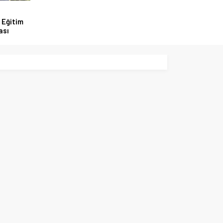
 Eğitim
ası