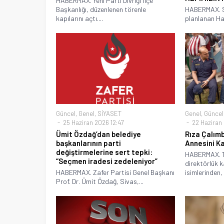
HABERMAX. Yeni Parti Divriği İlçe
Başkanlığı, düzenlenen törenle
HABERMAX. Sİ
kapılarını açtı....
planlanan Hac
Güncel
,
Genel
,
SİYASET
Genel
,
Güncel
25 Haziran 2026 12:47
22 Haziran 
Ümit Özdağ’dan belediye
Rıza Çalımb
başkanlarının parti
Annesini K
değiştirmelerine sert tepki:
HABERMAX. Tü
“Seçmen iradesi zedeleniyor”
direktörlük k
HABERMAX. Zafer Partisi Genel Başkanı
isimlerinden, 
Prof. Dr. Ümit Özdağ, Sivas,...