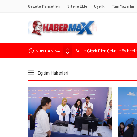
Gazete Manşetleri
Sitene Ekle
Üyelik
Tüm Yazarlar
SON DAKİKA
Edremit’te Kaymakam Ahmet Odab
Tarihçi Yusuf Halaçoğlu’ndan TBMM’
Gerisine Düşüldü”
Eğitim Haberleri
CHP’nin Eski Tuzla İlçe Başkanı 
Başkan Orhan Çerkez duyurdu: Çekm
Soner Çiçekli’den Çekmeköy Meclisi’