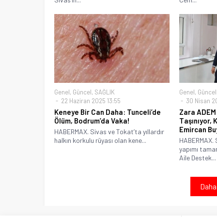
Genel
,
Güncel
,
SAĞLIK
Genel
,
Güncel
22 Haziran 2025 13:55
30 Nisan 2
Keneye Bir Can Daha: Tunceli’de
Zara ADEM 
Ölüm, Bodrum’da Vaka!
Taşınıyor,
Emircan Bu
HABERMAX. Sivas ve Tokat’ta yıllardır
halkın korkulu rüyası olan kene...
HABERMAX. Si
yapımı tama
Aile Destek...
Daha 