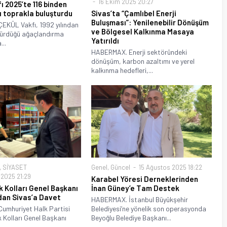
16 Ekim 2025 20:27
 2025’te 116 binden
ı toprakla buluşturdu
Sivas’ta “Çamlıbel Enerji
Buluşması”: Yenilenebilir Dönüşüm
KÜL Vakfı, 1992 yılından
ve Bölgesel Kalkınma Masaya
dürdüğü ağaçlandırma
Yatırıldı
...
HABERMAX. Enerji sektöründeki
dönüşüm, karbon azaltımı ve yerel
kalkınma hedefleri,...
,
SİYASET
Genel
,
Güncel
15 Ağustos 2025 18:22
2025 21:29
Karabel Yöresi Derneklerinden
 Kolları Genel Başkanı
İnan Güney’e Tam Destek
dan Sivas’a Davet
HABERMAX. İstanbul Büyükşehir
umhuriyet Halk Partisi
Belediyesi’ne yönelik son operasyonda
 Kolları Genel Başkanı
Beyoğlu Belediye Başkanı...