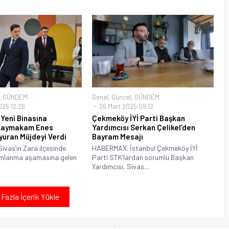
,
GÜNDEM
Genel
,
Güncel
,
GÜNDEM
025 12:26
26 Mart 2025 09:12
Yeni Binasına
Çekmeköy İYİ Parti Başkan
 Kaymakam Enes
Yardımcısı Serkan Çelikel’den
yuran Müjdeyi Verdi
Bayram Mesajı
vas’ın Zara ilçesinde
HABERMAX. İstanbul Çekmeköy İYİ
mlanma aşamasına gelen
Parti STK’lardan sorumlu Başkan
Yardımcısı, Sivas...
Fazla İçerik Yükle