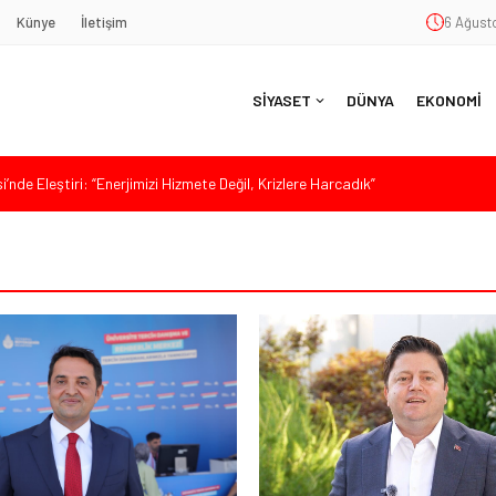
Künye
İletişim
6 Ağusto
SİYASET
DÜNYA
EKONOMİ
aş’a Duygu Dolu Veda Gecesi
ye Sunulan Yasa Teklifine Sert Eleştiri: “Osmanlı’nın Hukuk Anlayışının
Hasan Uzunyayla’dan Atama İddialarına Yalanlama
eköy’de Gençlik Merkezi’nin temeli atıldı
nde Eleştiri: “Enerjimizi Hizmete Değil, Krizlere Harcadık”