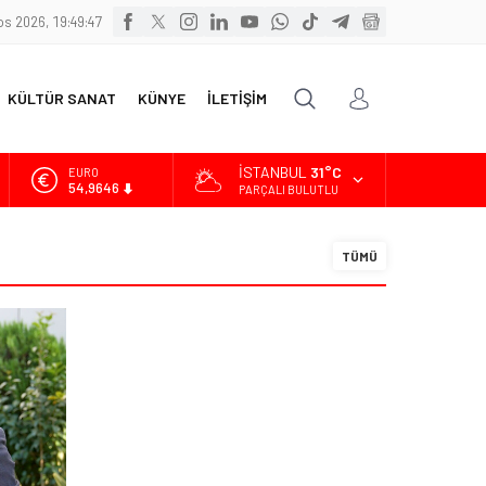
s 2026, 19:49:48
KÜLTÜR SANAT
KÜNYE
İLETİŞİM
İSTANBUL
31°C
EURO
54,9646
PARÇALI BULUTLU
ALTIN
6.488,95
TÜMÜ
BİST
13.798,82
DOLAR
47,5939