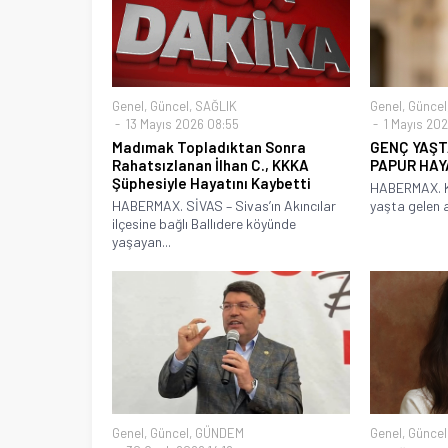
Genel
,
Güncel
,
SAĞLIK
Genel
,
Güncel
13 Mayıs 2026 08:55
1 Mayıs 202
Madımak Topladıktan Sonra
GENÇ YAŞT
Rahatsızlanan İlhan C., KKKA
PAPUR HAY
Şüphesiyle Hayatını Kaybetti
HABERMAX. 
HABERMAX. SİVAS – Sivas’ın Akıncılar
yaşta gelen a
ilçesine bağlı Ballıdere köyünde
yaşayan...
Genel
,
Güncel
,
GÜNDEM
Genel
,
Güncel