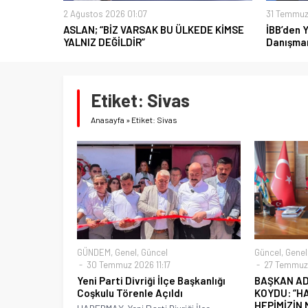
2 Ağustos 2026 01:07
31 Temmuz
ASLAN; “BİZ VARSAK BU ÜLKEDE KİMSE
İBB’den 
YALNIZ DEĞİLDİR”
Danışman
Etiket:
Sivas
Anasayfa
»
Etiket: Sivas
GÜNDEM
,
Genel
,
Güncel
Güncel
,
Genel
30 Temmuz 2026 11:17
27 Temmuz 
Yeni Parti Divriği İlçe Başkanlığı
BAŞKAN AD
Coşkulu Törenle Açıldı
KOYDU: “HA
HEPİMİZİN 