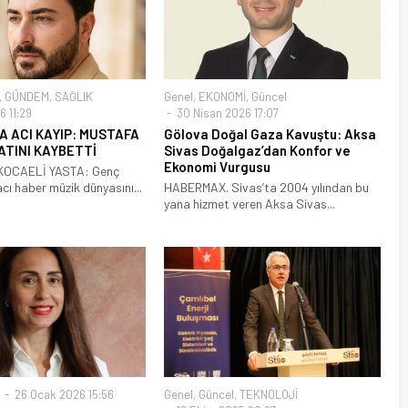
,
GÜNDEM
,
SAĞLIK
Genel
,
EKONOMİ
,
Güncel
6 11:29
30 Nisan 2026 17:07
A ACI KAYIP: MUSTAFA
Gölova Doğal Gaza Kavuştu: Aksa
ATINI KAYBETTİ
Sivas Doğalgaz’dan Konfor ve
Ekonomi Vurgusu
KOCAELİ YASTA: Genç
cı haber müzik dünyasını...
HABERMAX. Sivas’ta 2004 yılından bu
yana hizmet veren Aksa Sivas...
26 Ocak 2026 15:56
Genel
,
Güncel
,
TEKNOLOJİ