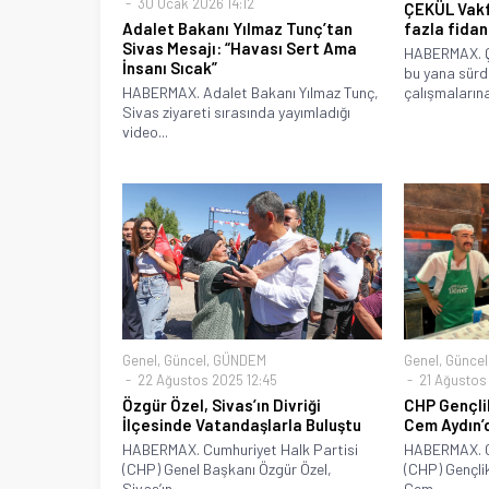
30 Ocak 2026 14:12
ÇEKÜL Vakfı
Adalet Bakanı Yılmaz Tunç’tan
fazla fidan
Sivas Mesajı: “Havası Sert Ama
HABERMAX. ÇE
İnsanı Sıcak”
bu yana sür
HABERMAX. Adalet Bakanı Yılmaz Tunç,
çalışmalarına
Sivas ziyareti sırasında yayımladığı
video...
Genel
,
Güncel
,
GÜNDEM
Genel
,
Güncel
22 Ağustos 2025 12:45
21 Ağustos 
Özgür Özel, Sivas’ın Divriği
CHP Gençlik
İlçesinde Vatandaşlarla Buluştu
Cem Aydın’
HABERMAX. Cumhuriyet Halk Partisi
HABERMAX. C
(CHP) Genel Başkanı Özgür Özel,
(CHP) Gençlik
Sivas’ın...
Cem...