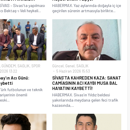
VAS – Sivas’ta yapılması
HABERMAX. Yaz aylarında doğayla iç içe
ı Bektaş-ı Veli heykeli...
geçirilen sürenin artmasıyla birlikte...
,
GÜNDEM
,
SAĞLIK
,
SPOR
Güncel
,
Genel
,
SAĞLIK
2026 13:22
5 Haziran 2026 15:53
ay’ın Acı Günü:
SİVAS’TA KAHREDEN KAZA: SANAT
aybetti
CAMİASININ ACI KAYBI MUSA BAL
HAYATINI KAYBETTİ!
rk futbolunun ve teknik
ariyerinin önemli
HABERMAX. Sivas’ın Yıldız beldesi
eski...
yakınlarında meydana gelen feci trafik
kazasında,...