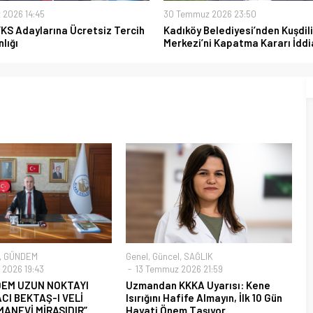
 2026 14:45
30 Temmuz 2026 23:50
YKS Adaylarına Ücretsiz Tercih
Kadıköy Belediyesi’nden Kuşdili
lığı
Merkezi’ni Kapatma Kararı İddi
,
GÜNDEM
Genel
,
Güncel
,
SAĞLIK
2026 19:43
13 Temmuz 2026 21:59
EM UZUN NOKTAYI
Uzmandan KKKA Uyarısı: Kene
CI BEKTAŞ-I VELİ
Isırığını Hafife Almayın, İlk 10 Gün
MANEVİ MİRASIDIR”
Hayati Önem Taşıyor