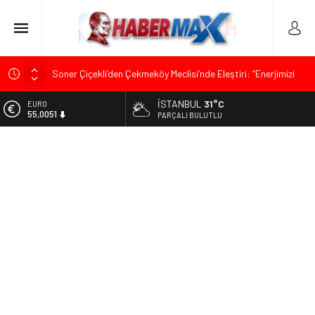
Soner Çiçekli’den Çekmeköy Meclisi’nde Eleştiri: “Enerjimizi
Hizmete Değil, Krizlere Harcadık”
İSTANBUL
31°C
EURO
Edremit’te Kaymakam Ahmet Odabaş’a Duygu Dolu Veda
55,0051
PARÇALI BULUTLU
Gecesi
ALTIN
Tarihçi Yusuf Halaçoğlu’ndan TBMM’ye Sunulan Yasa Teklifine
6.584,66
Sert Eleştiri: “Osmanlı’nın Hukuk Anlayışının Gerisine
Düşüldü”
BİST
13.889,75
CHP’nin Eski Tuzla İlçe Başkanı Hasan Uzunyayla’dan Atama
İddialarına Yalanlama
DOLAR
47,7046
Başkan Orhan Çerkez duyurdu: Çekmeköy’de Gençlik
Merkezi’nin temeli atıldı