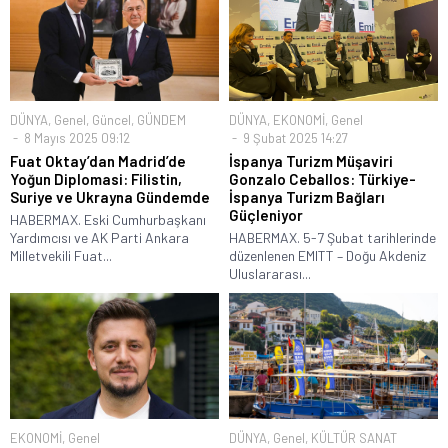
DÜNYA
,
Genel
,
Güncel
,
GÜNDEM
DÜNYA
,
EKONOMİ
,
Genel
8 Mayıs 2025 09:12
9 Şubat 2025 14:27
Fuat Oktay’dan Madrid’de
İspanya Turizm Müşaviri
Yoğun Diplomasi: Filistin,
Gonzalo Ceballos: Türkiye-
Suriye ve Ukrayna Gündemde
İspanya Turizm Bağları
Güçleniyor
HABERMAX. Eski Cumhurbaşkanı
Yardımcısı ve AK Parti Ankara
HABERMAX. 5-7 Şubat tarihlerinde
Milletvekili Fuat...
düzenlenen EMITT – Doğu Akdeniz
Uluslararası...
EKONOMİ
,
Genel
DÜNYA
,
Genel
,
KÜLTÜR SANAT