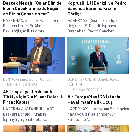
Destek Mesajı: “Onlar Dün de
Köprüsü: Lâl Denizli ve Pedro
Bizim Çocuklarımızdı, Bugün
Sanchez Barınma Krizini
de Bizim Çocuklarımız”
Görüştü
HABERMAX. Gelecek Partisi Genel
HABERMAX. Çeşme Belediye
Başkanı Profesör Ahmet
Başkanı Lâl Denizli, İspanya
Davutoğlu, milli takımın...
Başbakanı Pedro Sanchez...
DÜNYA
,
Finans
,
Genel
,
Güncel
DÜNYA
,
EKONOMİ
,
Genel
,
Güncel
,
5 Mart 2026 04:23
GÜNDEM
12 Mayıs 2025 17:19
ABD-İspanya Geriliminde
Türkiye İçin 2,4 Milyar Dolarlık
Air Europa’dan İGA İstanbul
Fırsat Kapısı
Havalimanı’na İlk Uçuş
HABERMAX. İSTANBUL – ABD
HABERMAX. İspanya’nın önde gelen
Başkanı Donald Trump’ın
hava yolu şirketlerinden Air
İspanya’ya yönelik olası...
Europa, İGA...