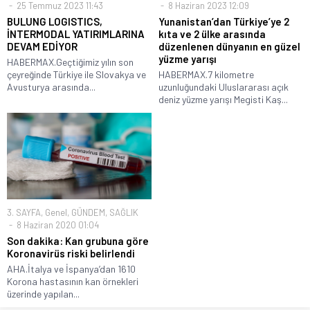
25 Temmuz 2023 11:43
8 Haziran 2023 12:09
BULUNG LOGISTICS,
Yunanistan’dan Türkiye’ye 2
İNTERMODAL YATIRIMLARINA
kıta ve 2 ülke arasında
DEVAM EDİYOR
düzenlenen dünyanın en güzel
yüzme yarışı
HABERMAX.Geçtiğimiz yılın son
çeyreğinde Türkiye ile Slovakya ve
HABERMAX.7 kilometre
Avusturya arasında...
uzunluğundaki Uluslararası açık
deniz yüzme yarışı Megisti Kaş...
3. SAYFA
,
Genel
,
GÜNDEM
,
SAĞLIK
8 Haziran 2020 01:04
Son dakika: Kan grubuna göre
Koronavirüs riski belirlendi
AHA.İtalya ve İspanya’dan 1610
Korona hastasının kan örnekleri
üzerinde yapılan...