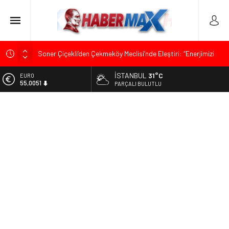
Soner Çiçekli’den Çekmeköy Meclisi’nde Eleştiri: “Enerjimizi
Hizmete Değil, Krizlere Harcadık”
İSTANBUL
31°C
EURO
Edremit’te Kaymakam Ahmet Odabaş’a Duygu Dolu Veda
55,0051
PARÇALI BULUTLU
Gecesi
ALTIN
Tarihçi Yusuf Halaçoğlu’ndan TBMM’ye Sunulan Yasa Teklifine
6.584,66
Sert Eleştiri: “Osmanlı’nın Hukuk Anlayışının Gerisine
Düşüldü”
BİST
13.889,75
CHP’nin Eski Tuzla İlçe Başkanı Hasan Uzunyayla’dan Atama
İddialarına Yalanlama
DOLAR
47,7046
Başkan Orhan Çerkez duyurdu: Çekmeköy’de Gençlik
Merkezi’nin temeli atıldı