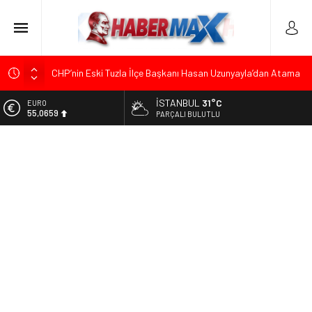
CHP’nin Eski Tuzla İlçe Başkanı Hasan Uzunyayla’dan Atama
İddialarına Yalanlama
İSTANBUL
31°C
EURO
Başkan Orhan Çerkez duyurdu: Çekmeköy’de Gençlik
55,0659
PARÇALI BULUTLU
Merkezi’nin temeli atıldı
ALTIN
CHP’li Önder Ulutaş’tan Üsküdar Başkan Vekili Seçimine
6.521,17
Sert Tepki: “Halkın İradesini Yok Sayma Çabası”
BİST
Halis Gerbaga CHP Çekmeköy İlçe Başkanlığı Görevine
13.685,30
Atandı
DOLAR
Koç Holding’den İlk Yarıda 36,4 Milyar Dolarlık Gelir ve 1,7
47,5953
Milyar Dolarlık Yatırım