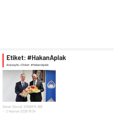
Etiket:
#HakanAplak
Anasayfa
»
Etiket: #HakanAplak
Genel
,
Güncel
,
GÜNDEM
,
İBB
2 Haziran 2026 19:34