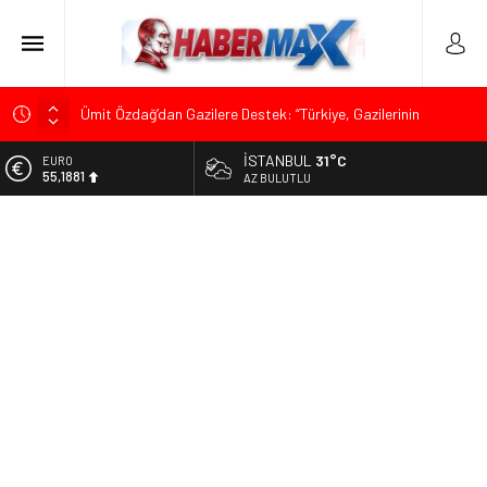
Ümit Özdağ’dan Gazilere Destek: “Türkiye, Gazilerinin
Taleplerini Kabul Etmeli”
İSTANBUL
31°C
EURO
TOKDEF Başkanı Fevzi Can Büşürüm’de Sert Konuştu: “Bu
55,1881
AZ BULUTLU
Toprakları Teslim Etmeyeceğiz”
ALTIN
Çevrecik Büşürüm Yayla Şenliği’nde Siyaset ve Memleket
6.660,55
Buluştu: Kurtgöz’den “Yeni Yolda Birlikte Yürüyeceğiz” Mesajı
BİST
TKP Genel Sekreteri Kemal Okuyan Havana’da Konuştu:
13.779,39
“Zincirlerini Kırması Gereken İşçi Sınıfıdır”
DOLAR
Menderes Belediye Başkanı İlkay Çiçek Görevden
47,7111
Uzaklaştırıldı