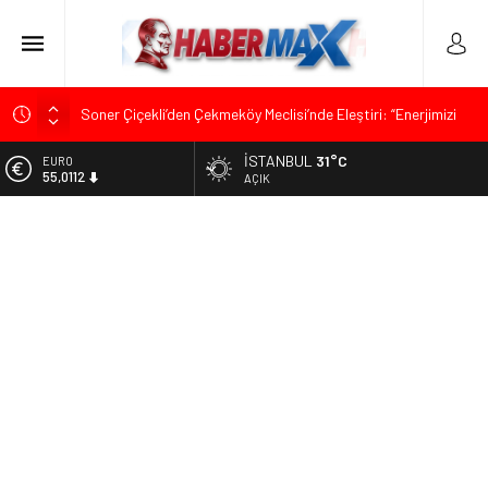
Soner Çiçekli’den Çekmeköy Meclisi’nde Eleştiri: “Enerjimizi
Hizmete Değil, Krizlere Harcadık”
İSTANBUL
31°C
EURO
Edremit’te Kaymakam Ahmet Odabaş’a Duygu Dolu Veda
55,0112
AÇIK
Gecesi
ALTIN
Tarihçi Yusuf Halaçoğlu’ndan TBMM’ye Sunulan Yasa Teklifine
6.519,97
Sert Eleştiri: “Osmanlı’nın Hukuk Anlayışının Gerisine
Düşüldü”
BİST
13.798,82
CHP’nin Eski Tuzla İlçe Başkanı Hasan Uzunyayla’dan Atama
İddialarına Yalanlama
DOLAR
47,7025
Başkan Orhan Çerkez duyurdu: Çekmeköy’de Gençlik
Merkezi’nin temeli atıldı