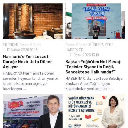
EKONOMİ
,
Genel
,
Güncel
Genel
,
Güncel
,
GÜNDEM
,
YEREL
17 Şubat 2026 10:18
HABERLER
21 Ocak 2026 13:19
Marmaris’e Yeni Lezzet
Durağı: Nezir Usta Döner
Başkan Yeğin’den Net Mesaj:
Açılıyor
‘Tesisler Siyasetin Değil,
Sancaktepe Halkınındır!'”
HABERMAX.Marmaris’te döner
severleri heyecanlandıran yeni bir
HABERMAX. Sancaktepe Belediye
işletme kapılarını açmaya
Başkanı Alper Yeğin, ilçeye
hazırlanıyor....
kazandırılan yeni projelerin...