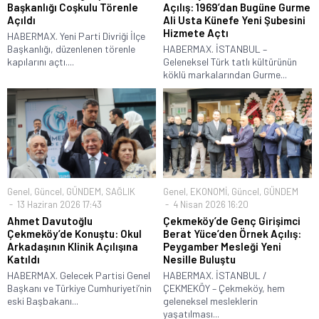
Başkanlığı Coşkulu Törenle
Açılış: 1969’dan Bugüne Gurme
Açıldı
Ali Usta Künefe Yeni Şubesini
Hizmete Açtı
HABERMAX. Yeni Parti Divriği İlçe
Başkanlığı, düzenlenen törenle
HABERMAX. İSTANBUL –
kapılarını açtı....
Geleneksel Türk tatlı kültürünün
köklü markalarından Gurme...
Genel
,
Güncel
,
GÜNDEM
,
SAĞLIK
Genel
,
EKONOMİ
,
Güncel
,
GÜNDEM
13 Haziran 2026 17:43
4 Nisan 2026 16:20
Ahmet Davutoğlu
Çekmeköy’de Genç Girişimci
Çekmeköy’de Konuştu: Okul
Berat Yüce’den Örnek Açılış:
Arkadaşının Klinik Açılışına
Peygamber Mesleği Yeni
Katıldı
Nesille Buluştu
HABERMAX. Gelecek Partisi Genel
HABERMAX. İSTANBUL /
Başkanı ve Türkiye Cumhuriyeti’nin
ÇEKMEKÖY – Çekmeköy, hem
eski Başbakanı...
geleneksel mesleklerin
yaşatılması...