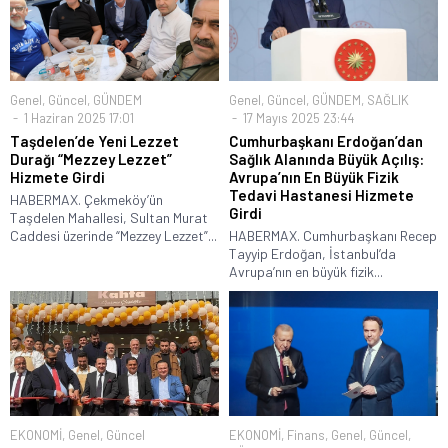
Genel
,
Güncel
,
GÜNDEM
Genel
,
Güncel
,
GÜNDEM
,
SAĞLIK
1 Haziran 2025 17:01
17 Mayıs 2025 23:44
Taşdelen’de Yeni Lezzet
Cumhurbaşkanı Erdoğan’dan
Durağı “Mezzey Lezzet”
Sağlık Alanında Büyük Açılış:
Hizmete Girdi
Avrupa’nın En Büyük Fizik
Tedavi Hastanesi Hizmete
HABERMAX. Çekmeköy’ün
Girdi
Taşdelen Mahallesi, Sultan Murat
Caddesi üzerinde “Mezzey Lezzet”...
HABERMAX. Cumhurbaşkanı Recep
Tayyip Erdoğan, İstanbul’da
Avrupa’nın en büyük fizik...
EKONOMİ
,
Genel
,
Güncel
EKONOMİ
,
Finans
,
Genel
,
Güncel
,