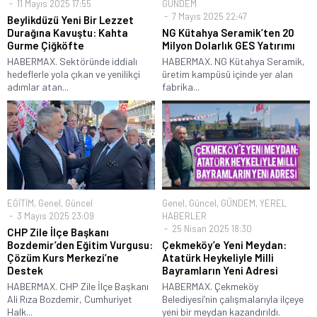
11 Mayıs 2025 17:55
GÜNDEM
7 Mayıs 2025 22:47
Beylikdüzü Yeni Bir Lezzet
Durağına Kavuştu: Kahta
NG Kütahya Seramik’ten 20
Gurme Çiğköfte
Milyon Dolarlık GES Yatırımı
HABERMAX. Sektöründe iddialı
HABERMAX. NG Kütahya Seramik,
hedeflerle yola çıkan ve yenilikçi
üretim kampüsü içinde yer alan
adımlar atan...
fabrika...
EĞİTİM
,
Genel
,
Güncel
Genel
,
Güncel
,
GÜNDEM
,
YEREL
3 Mayıs 2025 23:09
HABERLER
25 Nisan 2025 18:30
CHP Zile İlçe Başkanı
Bozdemir’den Eğitim Vurgusu:
Çekmeköy’e Yeni Meydan:
Çözüm Kurs Merkezi’ne
Atatürk Heykeliyle Milli
Destek
Bayramların Yeni Adresi
HABERMAX. CHP Zile İlçe Başkanı
HABERMAX. Çekmeköy
Ali Rıza Bozdemir, Cumhuriyet
Belediyesi’nin çalışmalarıyla ilçeye
Halk...
yeni bir meydan kazandırıldı.