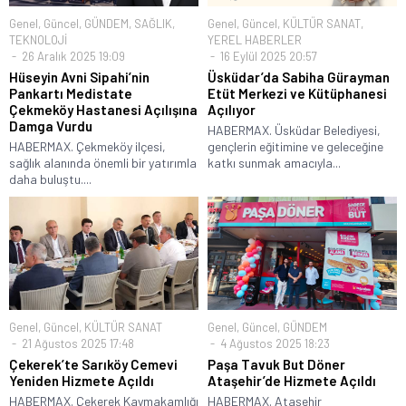
Genel
,
Güncel
,
GÜNDEM
,
SAĞLIK
,
Genel
,
Güncel
,
KÜLTÜR SANAT
,
TEKNOLOJİ
YEREL HABERLER
26 Aralık 2025 19:09
16 Eylül 2025 20:57
Hüseyin Avni Sipahi’nin
Üsküdar’da Sabiha Gürayman
Pankartı Medistate
Etüt Merkezi ve Kütüphanesi
Çekmeköy Hastanesi Açılışına
Açılıyor
Damga Vurdu
HABERMAX. Üsküdar Belediyesi,
HABERMAX. Çekmeköy ilçesi,
gençlerin eğitimine ve geleceğine
sağlık alanında önemli bir yatırımla
katkı sunmak amacıyla...
daha buluştu....
Genel
,
Güncel
,
KÜLTÜR SANAT
Genel
,
Güncel
,
GÜNDEM
21 Ağustos 2025 17:48
4 Ağustos 2025 18:23
Çekerek’te Sarıköy Cemevi
Paşa Tavuk But Döner
Yeniden Hizmete Açıldı
Ataşehir’de Hizmete Açıldı
HABERMAX. Çekerek Kaymakamlığı
HABERMAX. Ataşehir