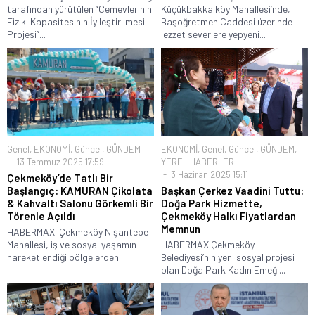
tarafından yürütülen “Cemevlerinin
Küçükbakkalköy Mahallesi’nde,
Fiziki Kapasitesinin İyileştirilmesi
Başöğretmen Caddesi üzerinde
Projesi”...
lezzet severlere yepyeni...
Genel
,
EKONOMİ
,
Güncel
,
GÜNDEM
EKONOMİ
,
Genel
,
Güncel
,
GÜNDEM
,
13 Temmuz 2025 17:59
YEREL HABERLER
3 Haziran 2025 15:11
Çekmeköy’de Tatlı Bir
Başlangıç: KAMURAN Çikolata
Başkan Çerkez Vaadini Tuttu:
& Kahvaltı Salonu Görkemli Bir
Doğa Park Hizmette,
Törenle Açıldı
Çekmeköy Halkı Fiyatlardan
Memnun
HABERMAX. Çekmeköy Nişantepe
Mahallesi, iş ve sosyal yaşamın
HABERMAX.Çekmeköy
hareketlendiği bölgelerden...
Belediyesi’nin yeni sosyal projesi
olan Doğa Park Kadın Emeği...