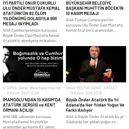
İYİ PARTİLİ ONUR ÇUKURLU
BÜYÜKŞEHİR BELEDİYE
ULU ÖNDER MUSTAFA KEMAL
BAŞKANI MUHİTTİN BÖCEK’İN
ATATÜRK’ÜN 82.ÖLÜM
10 KASIM MESAJI
YILDÖNÜMÜ DOLASIYLA BİR
AHA.Türkiye Cumhuriyeti’nin
MESAJ YAYIMLADI
kurucusu Ulu Önder Gazi Mustafa
AHA.Cumhuriyetimizin kurucusu
Kemal Atatürk’ü aramızdan...
Büyük Önder Gazi Mustafa Kemal
Atatürk’ü; ebediyete intikalinin...
3. SAYFA
,
Genel
,
Www.habermax.net
Genel
,
KÜLTÜR SANAT
,
SİYASET
8 Kasım 2020 12:08
12 Kasım 2019 20:41
İMAMOĞLU’NDAN 10 KASIM’DA
Büyük Önder Atatürk Bu Yıl
ATATÜRK SERGİSİ ve KENT
Adana’da Her Yıldan Yoğun Ve
ORMANI AÇILIŞI
Farklı Anılıyor
AHA.İBB, ülkemizin kurucusu
AHA.A.Büyük Önder Atatürk bu yıl
Mustafa Kemal Atatürk’ün
Adana’da her yıldan yoğun ve...
aramızdan ayrılışının 82. yılının...