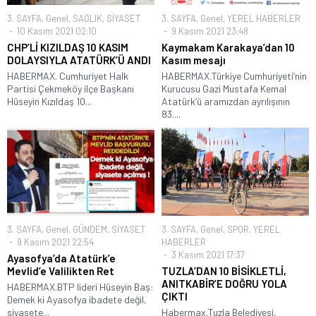
3. SAYFA
,
Genel
,
SAĞLIK
,
SİYASET
3. SAYFA
,
Genel
,
YEREL HABERLER
10 Kasım 2021 02:10
9 Kasım 2021 23:48
CHP’Lİ KIZILDAŞ 10 KASIM
Kaymakam Karakaya’dan 10
DOLAYSIYLA ATATÜRK’Ü ANDI
Kasım mesajı
HABERMAX. Cumhuriyet Halk
HABERMAX.Türkiye Cumhuriyeti’nin
Partisi Çekmeköy ilçe Başkanı
Kurucusu Gazi Mustafa Kemal
Hüseyin Kızıldaş 10...
Atatürk’ü aramızdan ayrılışının
83....
3. SAYFA
,
Genel
,
GÜNDEM
,
SİYASET
3. SAYFA
,
Genel
,
SPOR
,
YEREL
9 Kasım 2021 22:54
HABERLER
3 Kasım 2021 17:37
Ayasofya’da Atatürk’e
Mevlid’e Valilikten Ret
TUZLA’DAN 10 BİSİKLETLİ,
ANITKABİR’E DOĞRU YOLA
HABERMAX.BTP lideri Hüseyin Baş:
ÇIKTI
Demek ki Ayasofya ibadete değil,
siyasete...
Habermax.Tuzla Belediyesi,