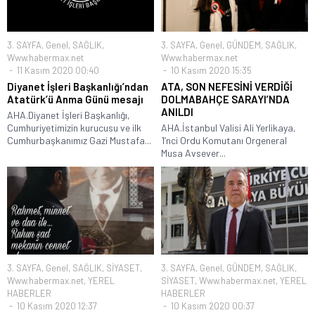
3. SAYFA
,
Genel
,
SAĞLIK
,
3. SAYFA
,
Genel
,
GÜNDEM
,
SAĞLIK
,
Www.habermax.net
Www.habermax.net
11 Kasım 2020 00:40
10 Kasım 2020 15:35
Diyanet İşleri Başkanlığı’ndan
ATA, SON NEFESİNİ VERDİĞİ
Atatürk’ü Anma Günü mesajı
DOLMABAHÇE SARAYI’NDA
ANILDI
AHA.Diyanet İşleri Başkanlığı,
Cumhuriyetimizin kurucusu ve ilk
AHA.İstanbul Valisi Ali Yerlikaya,
Cumhurbaşkanımız Gazi Mustafa...
1’nci Ordu Komutanı Orgeneral
Musa Avsever...
3. SAYFA
,
Genel
,
SAĞLIK
,
SİYASET
,
3. SAYFA
,
Genel
,
GÜNDEM
,
SAĞLIK
,
Www.habermax.net
,
YEREL
SİYASET
,
Www.habermax.net
,
YEREL
HABERLER
HABERLER
10 Kasım 2020 12:37
10 Kasım 2020 00:37