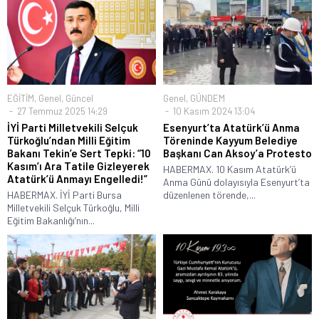
EĞİTİM
,
Genel
,
Güncel
Genel
,
GÜNDEM
27 Temmuz 2025 14:29
10 Kasım 2024 13:04
İYİ Parti Milletvekili Selçuk
Esenyurt’ta Atatürk’ü Anma
Türkoğlu’ndan Milli Eğitim
Töreninde Kayyum Belediye
Bakanı Tekin’e Sert Tepki: “10
Başkanı Can Aksoy’a Protesto
Kasım’ı Ara Tatile Gizleyerek
HABERMAX. 10 Kasım Atatürk’ü
Atatürk’ü Anmayı Engelledi!”
Anma Günü dolayısıyla Esenyurt’ta
HABERMAX. İYİ Parti Bursa
düzenlenen törende,...
Milletvekili Selçuk Türkoğlu, Milli
Eğitim Bakanlığı’nın...