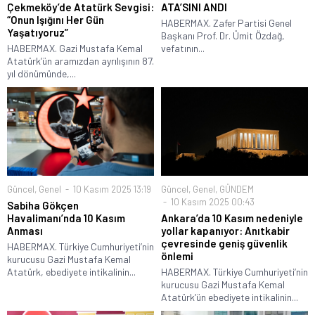
Çekmeköy’de Atatürk Sevgisi:
ATA’SINI ANDI
“Onun Işığını Her Gün
HABERMAX. Zafer Partisi Genel
Yaşatıyoruz”
Başkanı Prof. Dr. Ümit Özdağ,
HABERMAX. Gazi Mustafa Kemal
vefatının...
Atatürk’ün aramızdan ayrılışının 87.
yıl dönümünde,...
Güncel
,
Genel
10 Kasım 2025 13:19
Güncel
,
Genel
,
GÜNDEM
10 Kasım 2025 00:43
Sabiha Gökçen
Havalimanı’nda 10 Kasım
Ankara’da 10 Kasım nedeniyle
Anması
yollar kapanıyor: Anıtkabir
çevresinde geniş güvenlik
HABERMAX. Türkiye Cumhuriyeti’nin
önlemi
kurucusu Gazi Mustafa Kemal
Atatürk, ebediyete intikalinin...
HABERMAX. Türkiye Cumhuriyeti’nin
kurucusu Gazi Mustafa Kemal
Atatürk’ün ebediyete intikalinin...