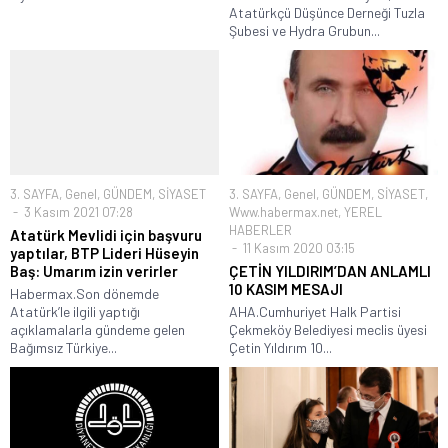
Atatürkçü Düşünce Derneği Tuzla
Şubesi ve Hydra Grubun...
3. SAYFA
,
Genel
,
GÜNDEM
,
SİYASET
3. SAYFA
,
Genel
,
GÜNDEM
,
SİYASET
,
3 Kasım 2021 07:28
Www.habermax.net
,
YEREL
HABERLER
Atatürk Mevlidi için başvuru
11 Kasım 2020 03:15
yaptılar, BTP Lideri Hüseyin
Baş: Umarım izin verirler
ÇETİN YILDIRIM’DAN ANLAMLI
10 KASIM MESAJI
Habermax.Son dönemde
Atatürk’le ilgili yaptığı
AHA.Cumhuriyet Halk Partisi
açıklamalarla gündeme gelen
Çekmeköy Belediyesi meclis üyesi
Bağımsız Türkiye...
Çetin Yıldırım 10...