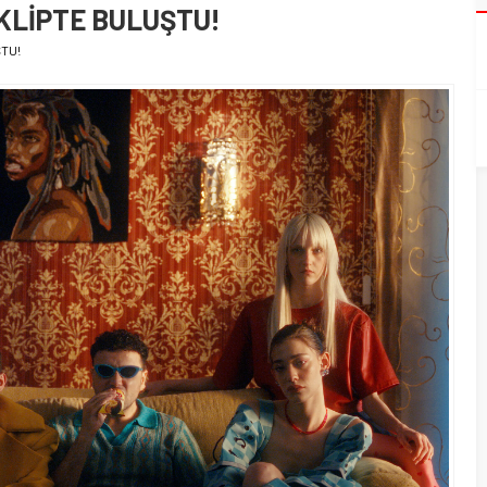
 KLİPTE BULUŞTU!
ŞTU!