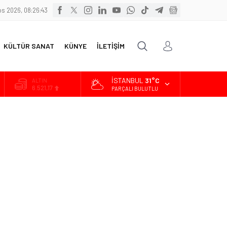
s 2026, 08:26:45
KÜLTÜR SANAT
KÜNYE
İLETİŞİM
İSTANBUL
31°C
ALTIN
6.521,17
PARÇALI BULUTLU
BİST
13.685,30
DOLAR
47,5953
EURO
55,0659