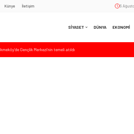
Künye
İletişim
6 Ağusto
SİYASET
DÜNYA
EKONOMİ
eköy’de Gençlik Merkezi’nin temeli atıldı
aşkan Vekili Seçimine Sert Tepki: “Halkın İradesini Yok Sayma Çabası”
 Başkanlığı Görevine Atandı
ar Dolarlık Gelir ve 1,7 Milyar Dolarlık Yatırım
Hasan Uzunyayla’dan Atama İddialarına Yalanlama