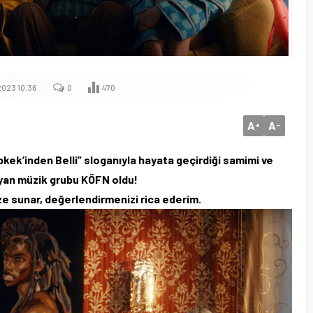
023 10:36
0
470
A
A
+
-
kek’inden Belli” sloganıyla hayata geçirdiği samimi ve
ayan müzik grubu KÖFN oldu!
nize sunar, değerlendirmenizi rica ederim.