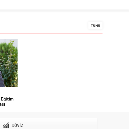
TÜMÜ
 Eğitim
ası
DÖVİZ