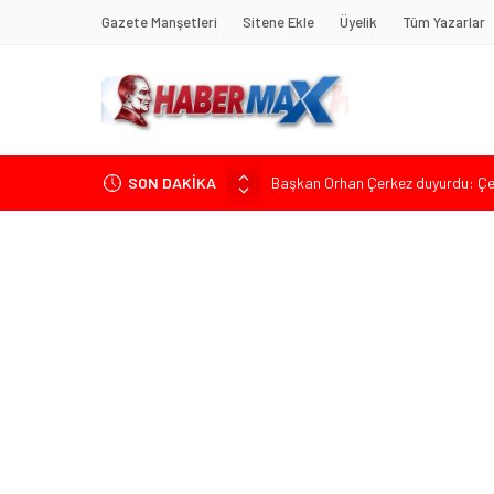
Gazete Manşetleri
Sitene Ekle
Üyelik
Tüm Yazarlar
SON DAKİKA
Başkan Orhan Çerkez duyurdu: Çekm
CHP’li Önder Ulutaş’tan Üsküdar B
Halis Gerbaga CHP Çekmeköy İlçe
Koç Holding’den İlk Yarıda 36,4 Mily
CHP’nin Eski Tuzla İlçe Başkanı 