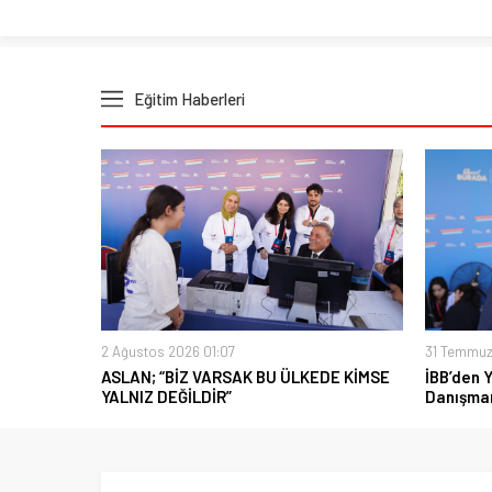
Eğitim Haberleri
2 Ağustos 2026 01:07
31 Temmuz
ASLAN; “BİZ VARSAK BU ÜLKEDE KİMSE
İBB’den 
YALNIZ DEĞİLDİR”
Danışman