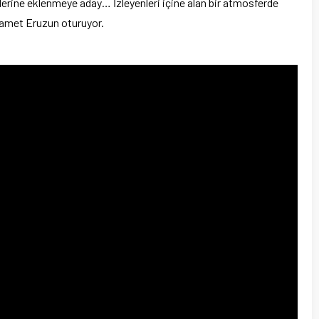
t’lerine eklenmeye aday… İzleyenleri içine alan bir atmosferde
Samet Eruzun oturuyor.