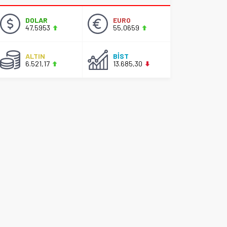
DOLAR
EURO
47,5953
55,0659
ALTIN
BİST
6.521,17
13.685,30