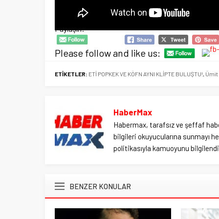
Paylaşın:
Please follow and like us:
ETİKETLER:
ETİ POPKEK VE KÖFN AYNI KLİPTE BULUŞTU!
,
Ümit
HaberMax
Habermax, tarafsız ve şeffaf habe
bilgileri okuyucularına sunmayı hed
politikasıyla kamuoyunu bilgilendir
BENZER KONULAR