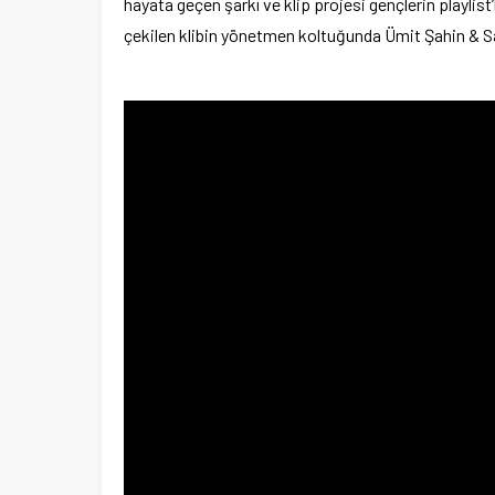
hayata geçen şarkı ve klip projesi gençlerin playlis
çekilen klibin yönetmen koltuğunda Ümit Şahin & 