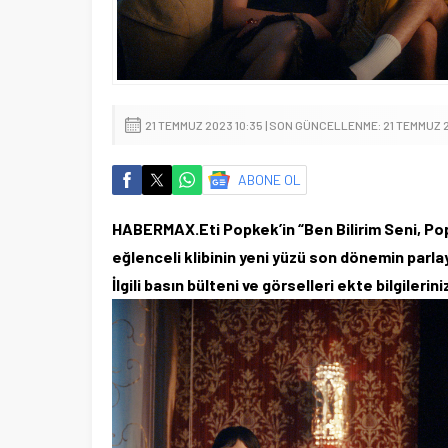
21 TEMMUZ 2023 10:35 | SON GÜNCELLENME: 21 TEMMUZ 2
ABONE OL
HABERMAX.Eti Popkek’in “Ben Bilirim Seni, Pop
eğlenceli klibinin yeni yüzü son dönemin parl
İlgili basın bülteni ve görselleri ekte bilgileri