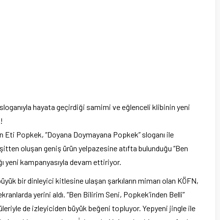
 sloganıyla hayata geçirdiği samimi ve eğlenceli klibinin yeni
!
an Eti Popkek, “Doyana Doymayana Popkek” sloganı ile
 çeşitten oluşan geniş ürün yelpazesine atıfta bulunduğu “Ben
ığı yeni kampanyasıyla devam ettiriyor.
ük bir dinleyici kitlesine ulaşan şarkıların mimarı olan KÖFN,
ranlarda yerini aldı. “Ben Bilirim Seni, Popkek’inden Belli”
üleriyle de izleyiciden büyük beğeni topluyor. Yepyeni jingle ile