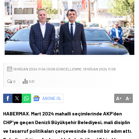
19 NISAN 2024 11:04 | SON GÜNCELLENME: 19 NISAN 2024 11:08
0
531
A
A
ABONE OL
+
-
HABERMAX. Mart 2024 mahalli seçimlerinde AKP’den
CHP’ye geçen Denizli Büyükşehir Belediyesi, mali disiplin
ve tasarruf politikaları çerçevesinde önemli bir adım attı.