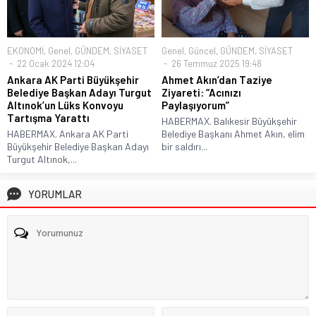
EKONOMİ
,
Genel
,
GÜNDEM
,
SİYASET
Genel
,
Güncel
,
GÜNDEM
,
SİYASET
22 Ocak 2024 12:04
26 Temmuz 2025 19:48
Ankara AK Parti Büyükşehir
Ahmet Akın’dan Taziye
Belediye Başkan Adayı Turgut
Ziyareti: “Acınızı
Altınok’un Lüks Konvoyu
Paylaşıyorum”
Tartışma Yarattı
HABERMAX. Balıkesir Büyükşehir
HABERMAX. Ankara AK Parti
Belediye Başkanı Ahmet Akın, elim
Büyükşehir Belediye Başkan Adayı
bir saldırı...
Turgut Altınok,...
YORUMLAR