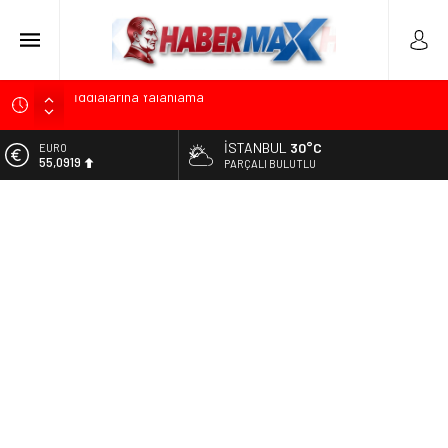
Başkan Orhan Çerkez duyurdu: Çekmeköy’de Gençlik
Merkezi’nin temeli atıldı
İSTANBUL
30°C
ALTIN
CHP’li Önder Ulutaş’tan Üsküdar Başkan Vekili Seçimine
6.525,81
PARÇALI BULUTLU
Sert Tepki: “Halkın İradesini Yok Sayma Çabası”
BİST
Halis Gerbaga CHP Çekmeköy İlçe Başkanlığı Görevine
13.703,13
Atandı
DOLAR
Koç Holding’den İlk Yarıda 36,4 Milyar Dolarlık Gelir ve 1,7
47,5932
Milyar Dolarlık Yatırım
EURO
CHP’nin Eski Tuzla İlçe Başkanı Hasan Uzunyayla’dan Atama
55,0919
İddialarına Yalanlama