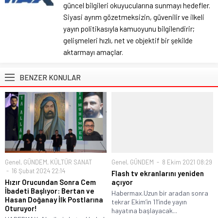
güncel bilgileri okuyucularına sunmayı hedefler.
Siyasi ayrım gözetmeksizin, güvenilir ve ilkeli
yayın politikasıyla kamuoyunu bilgilendirir;
gelişmeleri hızlı, net ve objektif bir şekilde
aktarmayı amaçlar.
BENZER KONULAR
Genel
,
GÜNDEM
,
KÜLTÜR SANAT
Genel
,
GÜNDEM
8 Ekim 2021 08:29
16 Şubat 2024 22:14
Flash tv ekranlarını yeniden
Hızır Orucundan Sonra Cem
açıyor
İbadeti Başlıyor: Bertan ve
Habermax.Uzun bir aradan sonra
Hasan Doğanay İlk Postlarına
tekrar Ekim’in 11’inde yayın
Oturuyor!
hayatına başlayacak...