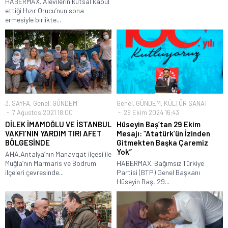
HABERMAX. Alevilerin kutsal kabul
ettiği Hızır Orucu’nun sona
ermesiyle birlikte...
3. SAYFA
,
Genel
,
GÜNDEM
Genel
,
GÜNDEM
,
KÜLTÜR SANAT
7 Ağustos 2021 18:00
29 Ekim 2024 16:43
DİLEK İMAMOĞLU VE İSTANBUL
Hüseyin Baş’tan 29 Ekim
VAKFI’NIN YARDIM TIRI AFET
Mesajı: “Atatürk’ün İzinden
BÖLGESİNDE
Gitmekten Başka Çaremiz
Yok”
AHA.Antalya’nın Manavgat ilçesi ile
Muğla’nın Marmaris ve Bodrum
HABERMAX. Bağımsız Türkiye
ilçeleri çevresinde...
Partisi (BTP) Genel Başkanı
Hüseyin Baş, 29...