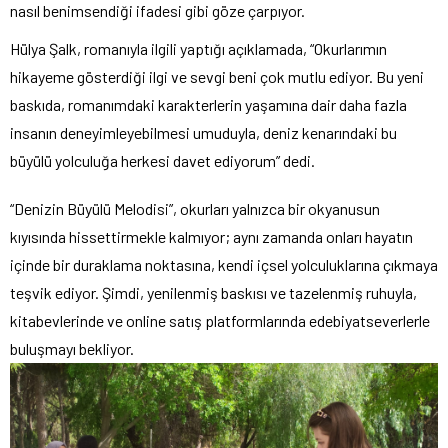
nasıl benimsendiği ifadesi gibi göze çarpıyor.
Hülya Şalk, romanıyla ilgili yaptığı açıklamada, “Okurlarımın
hikayeme gösterdiği ilgi ve sevgi beni çok mutlu ediyor. Bu yeni
baskıda, romanımdaki karakterlerin yaşamına dair daha fazla
insanın deneyimleyebilmesi umuduyla, deniz kenarındaki bu
büyülü yolculuğa herkesi davet ediyorum” dedi.
“Denizin Büyülü Melodisi”, okurları yalnızca bir okyanusun
kıyısında hissettirmekle kalmıyor; aynı zamanda onları hayatın
içinde bir duraklama noktasına, kendi içsel yolculuklarına çıkmaya
teşvik ediyor. Şimdi, yenilenmiş baskısı ve tazelenmiş ruhuyla,
kitabevlerinde ve online satış platformlarında edebiyatseverlerle
buluşmayı bekliyor.