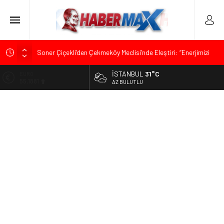
Soner Çiçekli’den Çekmeköy Meclisi’nde Eleştiri: “Enerjimizi
Hizmete Değil, Krizlere Harcadık”
İSTANBUL
31°C
ALTIN
Edremit’te Kaymakam Ahmet Odabaş’a Duygu Dolu Veda
6.660,55
AZ BULUTLU
Gecesi
BİST
Tarihçi Yusuf Halaçoğlu’ndan TBMM’ye Sunulan Yasa Teklifine
13.779,39
Sert Eleştiri: “Osmanlı’nın Hukuk Anlayışının Gerisine
Düşüldü”
DOLAR
47,7111
CHP’nin Eski Tuzla İlçe Başkanı Hasan Uzunyayla’dan Atama
İddialarına Yalanlama
EURO
55,1881
İdris Şahin’den Adalet Komisyonu’nda Sert Tepki: “Bu Yol Yol
Değil”