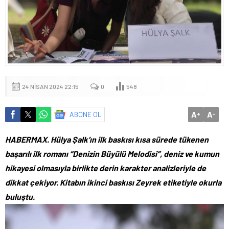
24 NISAN 2024 22:15
0
548
A
A
ABONE OL
+
-
HABERMAX. Hülya Şalk’ın ilk baskısı kısa sürede tükenen
başarılı ilk romanı “Denizin Büyülü Melodisi”, deniz ve kumun
hikayesi olmasıyla birlikte derin karakter analizleriyle de
dikkat çekiyor. Kitabın ikinci baskısı Zeyrek etiketiyle okurla
buluştu.