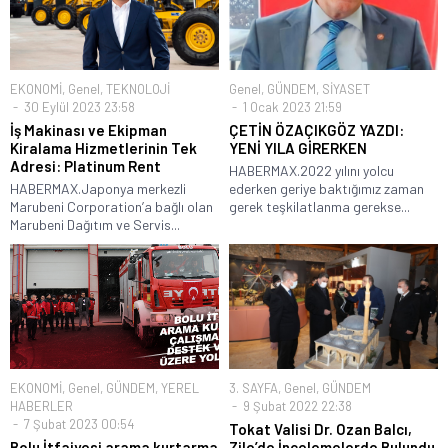
EKONOMİ
,
Genel
,
TEKNOLOJİ
Genel
,
GÜNDEM
,
SİYASET
30 Eylül 2023 23:58
1 Ocak 2023 21:59
İş Makinası ve Ekipman
ÇETİN ÖZAÇIKGÖZ YAZDI:
Kiralama Hizmetlerinin Tek
YENİ YILA GİRERKEN
Adresi: Platinum Rent
HABERMAX.2022 yılını yolcu
HABERMAX.Japonya merkezli
ederken geriye baktığımız zaman
Marubeni Corporation’a bağlı olan
gerek teşkilatlanma gerekse...
Marubeni Dağıtım ve Servis...
EKONOMİ
,
Genel
,
GÜNDEM
,
YEREL
3. SAYFA
,
Genel
,
GÜNDEM
HABERLER
9 Şubat 2022 22:38
7 Şubat 2023 00:54
Tokat Valisi Dr. Ozan Balcı,
Bolu İtfaiyesi arama kurtarma
Zile’de İncelemelerde Bulundu