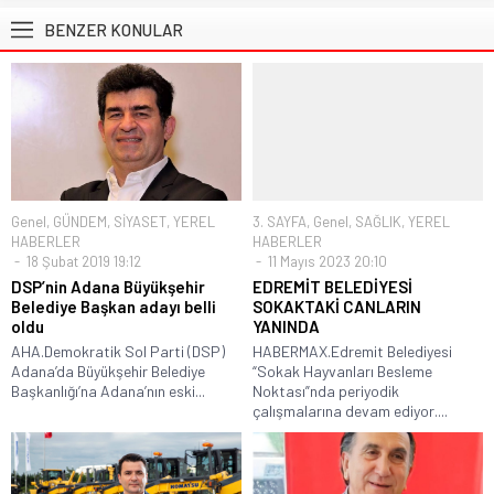
BENZER KONULAR
Genel
,
GÜNDEM
,
SİYASET
,
YEREL
3. SAYFA
,
Genel
,
SAĞLIK
,
YEREL
HABERLER
HABERLER
18 Şubat 2019 19:12
11 Mayıs 2023 20:10
DSP’nin Adana Büyükşehir
EDREMİT BELEDİYESİ
Belediye Başkan adayı belli
SOKAKTAKİ CANLARIN
oldu
YANINDA
AHA.Demokratik Sol Parti (DSP)
HABERMAX.Edremit Belediyesi
Adana’da Büyükşehir Belediye
“Sokak Hayvanları Besleme
Başkanlığı’na Adana’nın eski...
Noktası”nda periyodik
çalışmalarına devam ediyor....