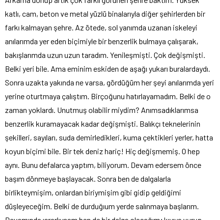
katlı, cam, beton ve metal yüzlü binalarıyla diğer şehirlerden bir
farkı kalmayan şehre. Az ötede, sol yanımda uzanan iskeleyi
anılarımda yer eden biçimiyle bir benzerlik bulmaya çalışarak,
bakışlarımda uzun uzun taradım. Yenileşmişti. Çok değişmişti.
Belki yeri bile. Ama eminim eskiden de aşağı yukarı buralardaydı.
Sonra uzakta yakında ne varsa, gördüğüm her şeyi anılarımda yeri
yerine oturtmaya çalıştım. Birçoğunu hatırlayamadım. Belki de o
zaman yoklardı. Unutmuş olabilir miydim? Anımsadıklarımsa
benzerlik kuramayacak kadar değişmişti. Balıkçı teknelerinin
şekilleri, sayıları, suda demirledikleri, kuma çektikleri yerler, hatta
koyun biçimi bile. Bir tek deniz hariç! Hiç değişmemiş. O hep
aynı. Bunu defalarca yaptım, biliyorum. Devam edersem önce
başım dönmeye başlayacak. Sonra ben de dalgalarla
birlikteymişim, onlardan biriymişim gibi gidip geldiğimi
düşleyeceğim. Belki de durduğıum yerde salınmaya başlarım.
Devamında ısrarlıysam ben de bir dalga olacağım; kıyıya vurup