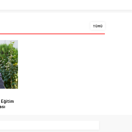
TÜMÜ
 Eğitim
ası