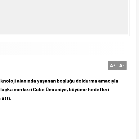
A
A
+
-
knoloji alanında yaşanan boşluğu doldurma amacıyla
kuluçka merkezi Cube Ümraniye,
büyüme hedefleri
 attı.