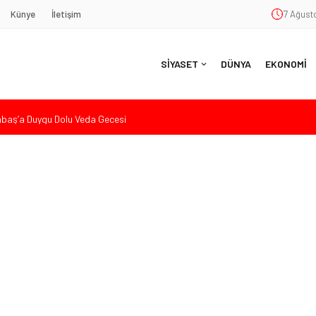
Künye
İletişim
7 Ağusto
SİYASET
DÜNYA
EKONOMİ
aş’a Duygu Dolu Veda Gecesi
ye Sunulan Yasa Teklifine Sert Eleştiri: “Osmanlı’nın Hukuk Anlayışının
Hasan Uzunyayla’dan Atama İddialarına Yalanlama
eköy’de Gençlik Merkezi’nin temeli atıldı
nde Eleştiri: “Enerjimizi Hizmete Değil, Krizlere Harcadık”