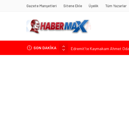
Gazete Manşetleri
Sitene Ekle
Üyelik
Tüm Yazarlar
SON DAKİKA
Edremit’te Kaymakam Ahmet Odab
Tarihçi Yusuf Halaçoğlu’ndan TBMM’
Gerisine Düşüldü”
CHP’nin Eski Tuzla İlçe Başkanı 
Başkan Orhan Çerkez duyurdu: Çekm
Soner Çiçekli’den Çekmeköy Meclisi’