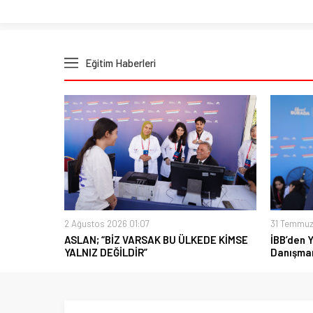
Eğitim Haberleri
2 Ağustos 2026 01:07
31 Temmuz
ASLAN; “BİZ VARSAK BU ÜLKEDE KİMSE
İBB’den 
YALNIZ DEĞİLDİR”
Danışman