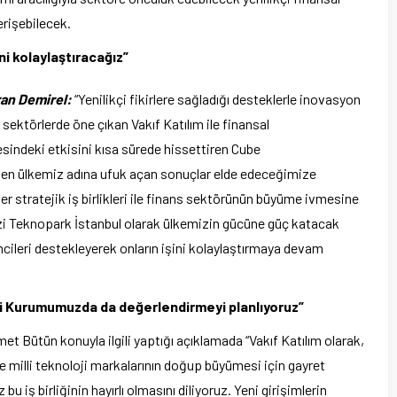
 erişebilecek.
ini kolaylaştıracağız”
an Demirel:
“Yenilikçi fikirlere sağladığı desteklerle inovasyon
ektörlerde öne çıkan Vakıf Katılım ile finansal
mesindeki etkisini kısa sürede hissettiren Cube
nden ülkemiz adına ufuk açan sonuçlar elde edeceğimize
 stratejik iş birlikleri ile finans sektörünün büyüme ivmesine
ezi Teknopark İstanbul olarak ülkemizin gücüne güç katacak
mcileri destekleyerek onların işini kolaylaştırmaya devam
rini Kurumumuzda da değerlendirmeyi planlıyoruz”
et Bütün konuyla ilgili yaptığı açıklamada “Vakıf Katılım olarak,
ve milli teknoloji markalarının doğup büyümesi için gayret
 iş birliğinin hayırlı olmasını diliyoruz. Yeni girişimlerin