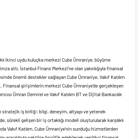
aklı ikinci uydu kuluçka merkezi Cube Ümraniye, büyüme
 imza attı. İstanbul Finans Merkezi’ne olan yakınlığıyla finansal
lmesinde önemli destekler sağlayan Cube Ümraniye, Vakıf Katılım
ecek. Finansal girişimlerin merkezi Cube Ümraniye’de gerçekleşen
mcısı Ümran Demirel ve Vakıf Katılım BT ve Dijital Bankacılık
stratejik iş birliği; bilgi, deneyim, altyapı ve yetenek
de, sürekli gelişen bir iş ortaklığı modeli oluşturularak karşılıklı
nda Vakıf Katılım, Cube Ümraniye’nin sunduğu hizmetlerden
 aracılığıyla sektöre öncülük edebilecek yenilikçi finansal