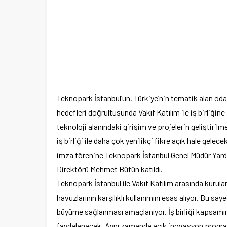
Teknopark İstanbul’un, Türkiye’nin tematik alan od
hedefleri doğrultusunda Vakıf Katılım ile iş birliğine
teknoloji alanındaki girişim ve projelerin geliştiri
iş birliği ile daha çok yenilikçi fikre açık hale gel
imza törenine Teknopark İstanbul Genel Müdür Yardı
Direktörü Mehmet Bütün katıldı.
Teknopark İstanbul ile Vakıf Katılım arasında kurulan 
havuzlarının karşılıklı kullanımını esas alıyor. Bu saye
büyüme sağlanması amaçlanıyor. İş birliği kapsamı
faydalanacak. Aynı zamanda açık inovasyon programı