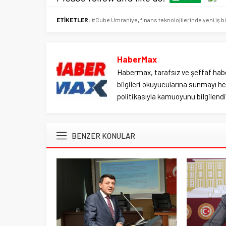
ETİKETLER:
#Cube Ümraniye
,
finans teknolojilerinde yeni iş bi
HaberMax
Habermax, tarafsız ve şeffaf habe
bilgileri okuyucularına sunmayı hed
politikasıyla kamuoyunu bilgilendir
BENZER KONULAR