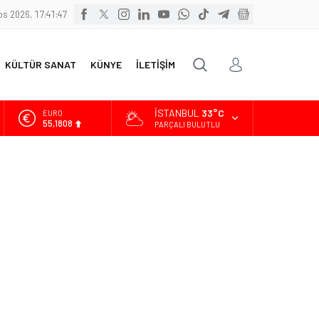
s 2026, 17:41:48
KÜLTÜR SANAT
KÜNYE
İLETİŞİM
İSTANBUL
33°C
ALTIN
6.662,82
PARÇALI BULUTLU
BİST
13.779,39
DOLAR
47,6961
EURO
55,1808