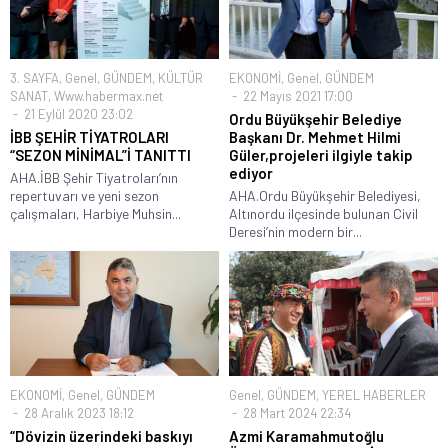
3. SAYFA
,
Genel
,
GÜNDEM
,
KÜLTÜR
EKONOMİ
,
Genel
,
GÜNDEM
SANAT
,
Www.habermax.net
22 Mayıs 2021 17:00
21 Eylül 2020 23:02
Ordu Büyükşehir Belediye
İBB ŞEHİR TİYATROLARI
Başkanı Dr. Mehmet Hilmi
“SEZON MİNİMAL”İ TANITTI
Güler,projeleri ilgiyle takip
ediyor
AHA.İBB Şehir Tiyatroları’nın
repertuvarı ve yeni sezon
AHA.Ordu Büyükşehir Belediyesi,
çalışmaları, Harbiye Muhsin...
Altınordu ilçesinde bulunan Civil
Deresi’nin modern bir...
EKONOMİ
,
Genel
,
GÜNDEM
Genel
,
GÜNDEM
,
YEREL HABERLER
28 Aralık 2023 18:12
28 Mart 2024 22:34
“Dövizin üzerindeki baskıyı
Azmi Karamahmutoğlu