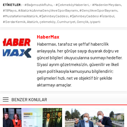
ETİKETLER:
- #BağımsızlıkRuhu
,
- #ÇekmeköyHaberleri
,
- #MadenlerMeydanı
,
#19Mayıs
,
#AtatürküAnmaGençlikveSporBayramı
,
#GençlikveSporBayramı
,
#MustafaKemalAtatürk
,
#ŞahinbeyCaddesi
,
#ŞahinbeyCaddesi #İstanbul
,
#SerdarKemik
,
Atatürk
,
çekmeköy
,
Cumhuriyet
,
Gençlik
,
iyiparti
HaberMax
Habermax, tarafsız ve şeffaf habercilik
anlayışıyla, her görüşe saygı duyarak doğru ve
güncel bilgileri okuyucularına sunmayı hedefler.
Siyasi ayrım gözetmeksizin, güvenilir ve ilkeli
yayın politikasıyla kamuoyunu bilgilendirir;
gelişmeleri hızlı, net ve objektif bir şekilde
aktarmayı amaçlar.
BENZER KONULAR