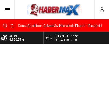
Soner Çiçekli’den Çekmeköy Meclisi’nde Eleştiri: “Enerjimizi
Hizmete Değil, Krizlere Harcadık”
İSTANBUL
33°C
ALTIN
Edremit’te Kaymakam Ahmet Odabaş’a Duygu Dolu Veda
6.660,55
PARÇALI BULUTLU
Gecesi
BİST
Tarihçi Yusuf Halaçoğlu’ndan TBMM’ye Sunulan Yasa Teklifine
13.779,39
Sert Eleştiri: “Osmanlı’nın Hukuk Anlayışının Gerisine
Düşüldü”
DOLAR
47,7111
CHP’nin Eski Tuzla İlçe Başkanı Hasan Uzunyayla’dan Atama
İddialarına Yalanlama
EURO
55,1881
İdris Şahin’den Adalet Komisyonu’nda Sert Tepki: “Bu Yol Yol
Değil”