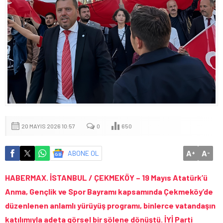
20 MAYIS 2026 10:57
0
650
A
A
ABONE OL
+
-
HABERMAX. İSTANBUL / ÇEKMEKÖY – 19 Mayıs Atatürk’ü
Anma, Gençlik ve Spor Bayramı kapsamında Çekmeköy’de
düzenlenen anlamlı yürüyüş programı, binlerce vatandaşın
katılımıyla adeta görsel bir şölene dönüştü. İYİ Parti