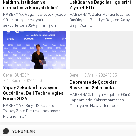
kaldırın, istihdam ve
Üsküdar ve Bağcılar İlçelerini
ihracatımızı koruyabilelim”
Ziyaret Etti
HABERMAX.Asgari ücretteki yüzde
HABERMAX. Zafer Partisi İstanbul
49’luk artış emek-yoğun
Büyükşehir Belediye Başkan Adayı
sektörlerde 2024 yılına ilişkin...
Sayın Azmi...
Genel
,
GÜNDEM
Genel
9 Aralık 2024 19:05
13 Kasım 2024 13:03
Depremzede Çocuklar
Yapay Zekadan İnovasyon
Basketbol Sahasında…
Gücününe: Dell Technologies
HABERMAX. Dünya Engelliler Günü
Forum 2024
kapsamında Kahramanmaraş,
HABERMAX. Bu yıl 12 Kasım’da
Malatya ve Hatay illerinden...
“Yapay Zeka Destekli İnovasyonu
Hızlandırma”...
YORUMLAR