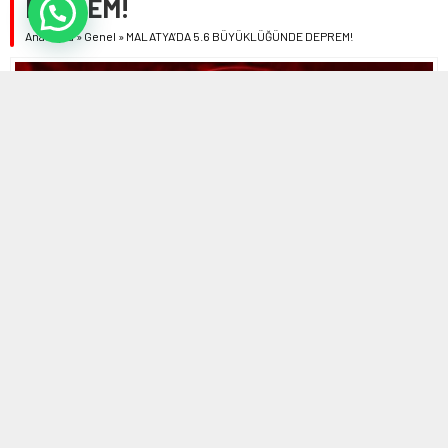
DEPREM!
Anasayfa
»
Genel
»
MALATYA’DA 5.6 BÜYÜKLÜĞÜNDE DEPREM!
20 MAYIS 2026 09:22
0
598
A
A
ABONE OL
+
-