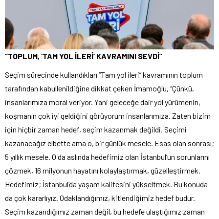
“TOPLUM, ‘TAM YOL İLERİ’ KAVRAMINI SEVDİ”
Seçim sürecinde kullandıkları “Tam yol ileri” kavramının toplum
tarafından kabullenildiğine dikkat çeken İmamoğlu, “Çünkü,
insanlarımıza moral veriyor. Yani geleceğe dair yol yürümenin,
koşmanın çok iyi geldiğini görüyorum insanlarımıza. Zaten bizim
için hiçbir zaman hedef, seçim kazanmak değildi. Seçimi
kazanacağız elbette ama o, bir günlük mesele. Esas olan sonrası;
5 yıllık mesele. O da aslında hedefimiz olan İstanbul’un sorunlarını
çözmek, 16 milyonun hayatını kolaylaştırmak, güzelleştirmek.
Hedefimiz; İstanbul’da yaşam kalitesini yükseltmek. Bu konuda
da çok kararlıyız. Odaklandığımız, kitlendiğimiz hedef budur.
Seçim kazandığımız zaman değil, bu hedefe ulaştığımız zaman