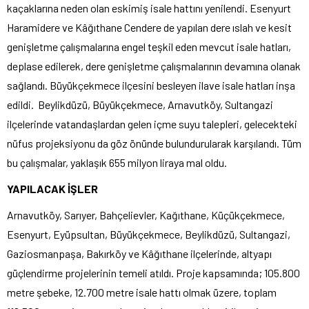
kaçaklarına neden olan eskimiş isale hattını yenilendi. Esenyurt
Haramidere ve Kâğıthane Cendere de yapılan dere ıslah ve kesit
genişletme çalışmalarına engel teşkil eden mevcut isale hatları,
deplase edilerek, dere genişletme çalışmalarının devamına olanak
sağlandı. Büyükçekmece ilçesini besleyen ilave isale hatları inşa
edildi. Beylikdüzü, Büyükçekmece, Arnavutköy, Sultangazi
ilçelerinde vatandaşlardan gelen içme suyu talepleri, gelecekteki
nüfus projeksiyonu da göz önünde bulundurularak karşılandı. Tüm
bu çalışmalar, yaklaşık 655 milyon liraya mal oldu.
YAPILACAK İŞLER
Arnavutköy, Sarıyer, Bahçelievler, Kağıthane, Küçükçekmece,
Esenyurt, Eyüpsultan, Büyükçekmece, Beylikdüzü, Sultangazi,
Gaziosmanpaşa, Bakırköy ve Kâğıthane ilçelerinde, altyapı
güçlendirme projelerinin temeli atıldı. Proje kapsamında; 105.800
metre şebeke, 12.700 metre isale hattı olmak üzere, toplam