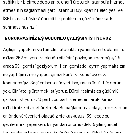
sağlıklı bir biçimde depolanıp, enerji üreterek İstanbul’a hizmet
etmesinin sağlanması şart. İstanbul Büyükşehir Belediyesi ve
İSKİ olarak, böylesi önemli bir problemin çözümüne katkı
sunmaya hazırız.”
“BÜROKRASİMİZ EŞ GÜDÜMLÜ ÇALIŞSIN İSTİYORUZ”
Açılışını yaptıkları ve temelini atacakları yatırımların toplamının, 1
milyar 262 milyon lira olduğu bilgisini paylaşan İmamoğlu, “Bu
arada 39 ilçemizi geziyorum. Her ilçemizde -ayrım yapmaksızın-
ne yaptığımızı ne yapacağımızı karşılıklı konuşuyoruz,
konuşacağız. Seçilen herkesin yeri, başımızın üstü. Hiç sorun
yok. Birlikte iş üretmek istiyoruz. Bürokrasimiz eş güdümlü
çalışsın istiyoruz. ‘O parti, bu parti’ demeden, artık işimiz
milletimize hizmet üretmek. Bu bağlamdaki anlayışın her zaman
en önde yürüyenleri olacağız hiç kuşkusuz. 39 ilçede bu
gezilerimizi yaparken, bir yandan önümüzdeki 5 yılın güncel
tasarımlarını toparlıyoruz. Ve önümüze çok sağlıklı bir dönem