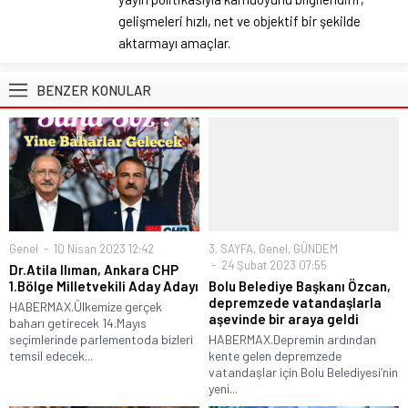
gelişmeleri hızlı, net ve objektif bir şekilde
aktarmayı amaçlar.
BENZER KONULAR
Genel
10 Nisan 2023 12:42
3. SAYFA
,
Genel
,
GÜNDEM
24 Şubat 2023 07:55
Dr.Atila Ilıman, Ankara CHP
1.Bölge Milletvekili Aday Adayı
Bolu Belediye Başkanı Özcan,
depremzede vatandaşlarla
HABERMAX.Ülkemize gerçek
aşevinde bir araya geldi
baharı getirecek 14.Mayıs
seçimlerinde parlementoda bizleri
HABERMAX.Depremin ardından
temsil edecek...
kente gelen depremzede
vatandaşlar için Bolu Belediyesi’nin
yeni...