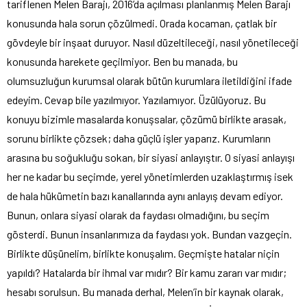
tariflenen Melen Barajı, 2016’da açılması planlanmış Melen Barajı
konusunda hala sorun çözülmedi. Orada kocaman, çatlak bir
gövdeyle bir inşaat duruyor. Nasıl düzeltileceği, nasıl yönetileceği
konusunda harekete geçilmiyor. Ben bu manada, bu
olumsuzluğun kurumsal olarak bütün kurumlara iletildiğini ifade
edeyim. Cevap bile yazılmıyor. Yazılamıyor. Üzülüyoruz. Bu
konuyu bizimle masalarda konuşsalar, çözümü birlikte arasak,
sorunu birlikte çözsek; daha güçlü işler yaparız. Kurumların
arasına bu soğukluğu sokan, bir siyasi anlayıştır. O siyasi anlayışı
her ne kadar bu seçimde, yerel yönetimlerden uzaklaştırmış isek
de hala hükümetin bazı kanallarında aynı anlayış devam ediyor.
Bunun, onlara siyasi olarak da faydası olmadığını, bu seçim
gösterdi. Bunun insanlarımıza da faydası yok. Bundan vazgeçin.
Birlikte düşünelim, birlikte konuşalım. Geçmişte hatalar niçin
yapıldı? Hatalarda bir ihmal var mıdır? Bir kamu zararı var mıdır;
hesabı sorulsun. Bu manada derhal, Melen’in bir kaynak olarak,