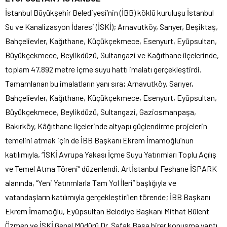
İstanbul Büyükşehir Belediyesi’nin (İBB) köklü kuruluşu İstanbul
Su ve Kanalizasyon İdaresi (İSKİ); Arnavutköy, Sarıyer, Beşiktaş,
Bahçelievler, Kağıthane, Küçükçekmece, Esenyurt, Eyüpsultan,
Büyükçekmece, Beylikdüzü, Sultangazi ve Kağıthane ilçelerinde,
toplam 47.892 metre içme suyu hattı imalatı gerçekleştirdi.
Tamamlanan bu imalatların yanı sıra; Arnavutköy, Sarıyer,
Bahçelievler, Kağıthane, Küçükçekmece, Esenyurt, Eyüpsultan,
Büyükçekmece, Beylikdüzü, Sultangazi, Gaziosmanpaşa,
Bakırköy, Kâğıthane ilçelerinde altyapı güçlendirme projelerin
temelini atmak için de İBB Başkanı Ekrem İmamoğlu’nun
katılımıyla, “İSKİ Avrupa Yakası İçme Suyu Yatırımları Toplu Açılış
ve Temel Atma Töreni” düzenlendi. Artİstanbul Feshane İSPARK
alanında, “Yeni Yatırımlarla Tam Yol İleri” başlığıyla ve
vatandaşların katılımıyla gerçekleştirilen törende; İBB Başkanı
Ekrem İmamoğlu, Eyüpsultan Belediye Başkanı Mithat Bülent
Özmen ve İSKİ Genel Müdürü Dr. Şafak Başa birer konuşma yaptı.