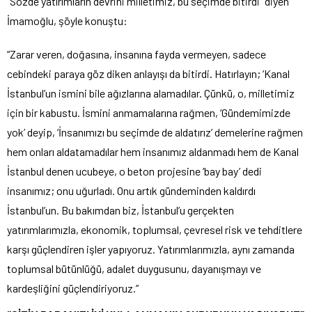
“Sözde yatırımların devrini milletimiz, bu seçimde bitirdi” diyen
İmamoğlu, şöyle konuştu:
“Zarar veren, doğasına, insanına fayda vermeyen, sadece
cebindeki paraya göz diken anlayışı da bitirdi. Hatırlayın; ‘Kanal
İstanbul’un ismini bile ağızlarına alamadılar. Çünkü, o, milletimiz
için bir kabustu. İsmini anmamalarına rağmen, ‘Gündemimizde
yok’ deyip, ‘İnsanımızı bu seçimde de aldatırız’ demelerine rağmen
hem onları aldatamadılar hem insanımız aldanmadı hem de Kanal
İstanbul denen ucubeye, o beton projesine ‘bay bay’ dedi
insanımız; onu uğurladı. Onu artık gündeminden kaldırdı
İstanbul’un. Bu bakımdan biz, İstanbul’u gerçekten
yatırımlarımızla, ekonomik, toplumsal, çevresel risk ve tehditlere
karşı güçlendiren işler yapıyoruz. Yatırımlarımızla, aynı zamanda
toplumsal bütünlüğü, adalet duygusunu, dayanışmayı ve
kardeşliğini güçlendiriyoruz.”