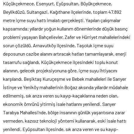
Küçükçekmece, Esenyurt, Eyüpsultan, Büyükçekmece,
Beylikdüzü, Sultangazi, Kağıthane ilçelerinde, toplam 47.892
metre içme suyu hattı imalatı gerçekleşti. Yapılan çalışmalar
kapsamında; yıllardır yoğun kullanım dönemlerinde düşük basınç
problemi yaşayan Bahçelievler, Zafer ve Hürriyet mahallelerindeki
sorun çözüldü. Arnavutköy ilçesinde, Taşoluk içme suyu
deposunun cazibe alanını artıracak hatları tamamlayarak, enerji
tasarrufu sağlandı, Küçükçekmece ilçesindeki toplu konut
alanının, gelecek projeksiyonuna göre, içme suyu ihtiyacını
karşılandı. Beşiktaş Kuruçeşme ve Bebek mahalleleri ile Sarıyer
İstinye ve Yeniköy mahallerinin Boğaz aksında yıllardır müdahale
edilmemiş, sık arıza veren su kayıp-kaçaklarına neden olan,
ekonomik ömrünü yitirmiş isale hatlarını yenilendi. Sarıyer
Tarabya Mahallesi’nde, bölge insanının günlük yaşantısına zarar
vermeden, kazısız teknoloji yöntemi kullanarak, eski isale hattı
yenilendi, Eyüpsultan ilçesinde, sık arıza veren ve su kayıp-