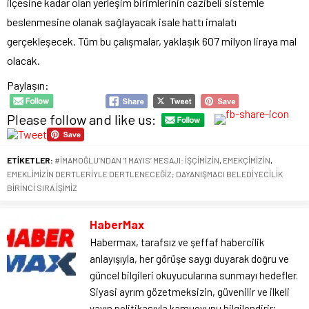
ilçesine kadar olan yerleşim birimlerinin cazibeli sistemle
beslenmesine olanak sağlayacak isale hattı imalatı
gerçekleşecek. Tüm bu çalışmalar, yaklaşık 607 milyon liraya mal
olacak.
Paylaşın:
Please follow and like us:
ETİKETLER:
#İMAMOĞLU’NDAN ‘1 MAYIS’ MESAJI: İŞÇİMİZİN
,
EMEKÇİMİZİN
,
EMEKLİMİZİN DERTLERİYLE DERTLENECEĞİZ; DAYANIŞMACI BELEDİYECİLİK
BİRİNCİ SIRA İŞİMİZ
HaberMax
Habermax, tarafsız ve şeffaf habercilik
anlayışıyla, her görüşe saygı duyarak doğru ve
güncel bilgileri okuyucularına sunmayı hedefler.
Siyasi ayrım gözetmeksizin, güvenilir ve ilkeli
yayın politikasıyla kamuoyunu bilgilendirir;