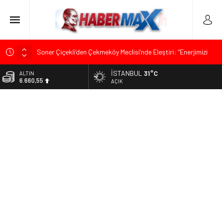
Soner Çiçekli’den Çekmeköy Meclisi’nde Eleştiri: “Enerjimizi
Hizmete Değil, Krizlere Harcadık”
İSTANBUL
31°C
ALTIN
Edremit’te Kaymakam Ahmet Odabaş’a Duygu Dolu Veda
6.660,55
AÇIK
Gecesi
BİST
Tarihçi Yusuf Halaçoğlu’ndan TBMM’ye Sunulan Yasa Teklifine
13.779,39
Sert Eleştiri: “Osmanlı’nın Hukuk Anlayışının Gerisine
Düşüldü”
DOLAR
47,7111
CHP’nin Eski Tuzla İlçe Başkanı Hasan Uzunyayla’dan Atama
İddialarına Yalanlama
EURO
55,1881
İdris Şahin’den Adalet Komisyonu’nda Sert Tepki: “Bu Yol Yol
Değil”