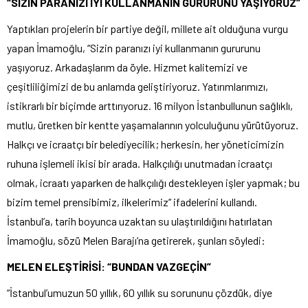
“SİZİN PARANIZI İYİ KULLANMANIN GURURUNU YAŞIYORUZ”
Yaptıkları projelerin bir partiye değil, millete ait olduğuna vurgu
yapan İmamoğlu, “Sizin paranızı iyi kullanmanın gururunu
yaşıyoruz. Arkadaşlarım da öyle. Hizmet kalitemizi ve
çeşitliliğimizi de bu anlamda geliştiriyoruz. Yatırımlarımızı,
istikrarlı bir biçimde arttırıyoruz. 16 milyon İstanbullunun sağlıklı,
mutlu, üretken bir kentte yaşamalarının yolculuğunu yürütüyoruz.
Halkçı ve icraatçı bir belediyecilik; herkesin, her yöneticimizin
ruhuna işlemeli ikisi bir arada. Halkçılığı unutmadan icraatçı
olmak, icraatı yaparken de halkçılığı destekleyen işler yapmak; bu
bizim temel prensibimiz, ilkelerimiz” ifadelerini kullandı.
İstanbul’a, tarih boyunca uzaktan su ulaştırıldığını hatırlatan
İmamoğlu, sözü Melen Barajı’na getirerek, şunları söyledi:
MELEN ELEŞTİRİSİ: “BUNDAN VAZGEÇİN”
“İstanbul’umuzun 50 yıllık, 60 yıllık su sorununu çözdük, diye