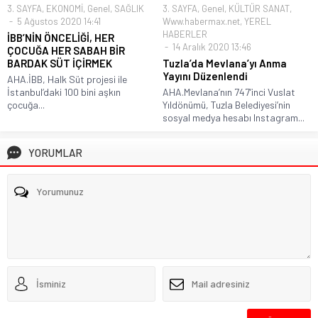
3. SAYFA
,
EKONOMİ
,
Genel
,
SAĞLIK
3. SAYFA
,
Genel
,
KÜLTÜR SANAT
,
5 Ağustos 2020 14:41
Www.habermax.net
,
YEREL
HABERLER
İBB’NİN ÖNCELİĞİ, HER
14 Aralık 2020 13:46
ÇOCUĞA HER SABAH BİR
BARDAK SÜT İÇİRMEK
Tuzla’da Mevlana’yı Anma
Yayını Düzenlendi
AHA.İBB, Halk Süt projesi ile
İstanbul’daki 100 bini aşkın
AHA.Mevlana’nın 747’inci Vuslat
çocuğa...
Yıldönümü, Tuzla Belediyesi’nin
sosyal medya hesabı Instagram...
YORUMLAR