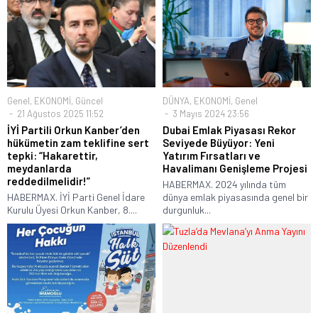
Genel
,
EKONOMİ
,
Güncel
DÜNYA
,
EKONOMİ
,
Genel
21 Ağustos 2025 11:52
3 Mayıs 2024 23:56
İYİ Partili Orkun Kanber’den
Dubai Emlak Piyasası Rekor
hükümetin zam teklifine sert
Seviyede Büyüyor: Yeni
tepki: “Hakarettir,
Yatırım Fırsatları ve
meydanlarda
Havalimanı Genişleme Projesi
reddedilmelidir!”
HABERMAX. 2024 yılında tüm
HABERMAX. İYİ Parti Genel İdare
dünya emlak piyasasında genel bir
Kurulu Üyesi Orkun Kanber, 8....
durgunluk...