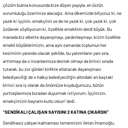
çözüm bulma konusunda bize düşen payıyla, en üstün
sorumluluğu üzerimize alacağız. Ama ülkemizde biliyoruz ki, ne
yazık ki işçinin, emekçinin ve de ne yazık ki, çok yazık ki, çok
üzülerek söylüyorum ki, özellikle emeklinin derdi büyük. Bu
manada biz elbette dayanışmayı, yardımlaşmayı, bizim özellikle
emekli büyüklerimizin, ama aynı zamanda toplumun her
kesiminin yanında olacak şekilde, bu yatırımların yanı sıra,
arttırmayı da o insanlarımıza destek olmayı da birinci sırada
tutarak, bu zor günleri birlikte atlatacak dayanışmacı
belediyeciliği de o halkçı belediyeciliğin altındaki en baştaki
birinci sıra iş olarak da önümüze koyduğumuzu, bütün
yurttaşlarımıza buradan duyurmak istiyorum. İşçimizin,
emekçimizin bayramı kutlu olsun” dedi.
“SENDİKALI ÇALIŞAN SAYISINI 2 KATINA ÇIKARDIK”
Sendikasız çalışan kalmaması temennisini ileten İmamoğlu,