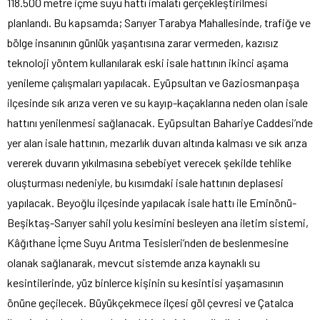
118.500 metre içme suyu hattı imalatı gerçekleştirilmesi
planlandı. Bu kapsamda; Sarıyer Tarabya Mahallesinde, trafiğe ve
bölge insanının günlük yaşantısına zarar vermeden, kazısız
teknoloji yöntem kullanılarak eski isale hattının ikinci aşama
yenileme çalışmaları yapılacak. Eyüpsultan ve Gaziosmanpaşa
ilçesinde sık arıza veren ve su kayıp-kaçaklarına neden olan isale
hattını yenilenmesi sağlanacak. Eyüpsultan Bahariye Caddesi’nde
yer alan isale hattının, mezarlık duvarı altında kalması ve sık arıza
vererek duvarın yıkılmasına sebebiyet verecek şekilde tehlike
oluşturması nedeniyle, bu kısımdaki isale hattının deplasesi
yapılacak. Beyoğlu ilçesinde yapılacak isale hattı ile Eminönü-
Beşiktaş-Sarıyer sahil yolu kesimini besleyen ana iletim sistemi,
Kâğıthane İçme Suyu Arıtma Tesisleri’nden de beslenmesine
olanak sağlanarak, mevcut sistemde arıza kaynaklı su
kesintilerinde, yüz binlerce kişinin su kesintisi yaşamasının
önüne geçilecek. Büyükçekmece ilçesi göl çevresi ve Çatalca