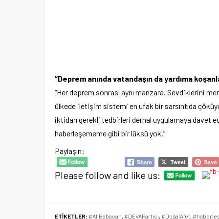
“Deprem anında vatandaşın da yardıma koşanla
“Her deprem sonrası aynı manzara. Sevdiklerini merak
ülkede iletişim sistemi en ufak bir sarsıntıda çöküyo
iktidarı gerekli tedbirleri derhal uygulamaya davet
haberleşememe gibi bir lüksü yok.”
Paylaşın:
Please follow and like us:
ETİKETLER:
#AliBabacan
,
#DEVAPartisi
,
#DoğalAfet
,
#haberle