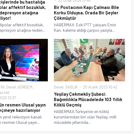
22 Ocak 2026 13:45
işlerinde bu hastalığa
olar affektif bozukluk,
Bir Postacının Kapı Çalması Bile
 depresyon atağına
Korku Olduysa, Orada Bir Şeyler
liyor!
Çökmüştür
polar affektif bozukluk,
HABERMAX. Eski PTT çalışanı Emin
epresyon atağına neden...
Kan, kaleme aldığı çarpıcı yazıyla...
YA
,
Genel
,
GÜNDEM
,
Genel
,
SAĞLIK
20 Aralık 2023 10:42
x.net
Yeşilay Çekmeköy Şubesi:
020 13:37
Bağımlılıkla Mücadelede 103 Yıllık
ün resmen Ulusal yayın
Köklü Geçmiş
eçmeye hazırlanıyor
HABERMAX.Türkiye’nin en köklü
 yerel televizyon kanalı
kurumlarından biri olan Yeşilay, milli
 resmen Ulusal yayın...
mücadele yıllarında...