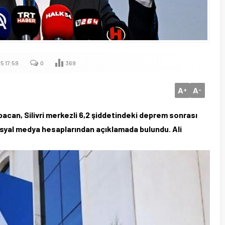
5 17:59
0
369
A
A
+
-
can, Silivri merkezli 6,2 şiddetindeki deprem sonrası
osyal medya hesaplarından açıklamada bulundu. Ali