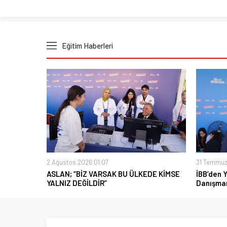
Eğitim Haberleri
2 Ağustos 2026 01:07
31 Temmuz
ASLAN; “BİZ VARSAK BU ÜLKEDE KİMSE
İBB’den 
YALNIZ DEĞİLDİR”
Danışman