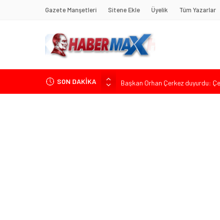
Gazete Manşetleri
Sitene Ekle
Üyelik
Tüm Yazarlar
SON DAKİKA
Başkan Orhan Çerkez duyurdu: Çekm
CHP’li Önder Ulutaş’tan Üsküdar B
Halis Gerbaga CHP Çekmeköy İlçe
Koç Holding’den İlk Yarıda 36,4 Mily
CHP’nin Eski Tuzla İlçe Başkanı 