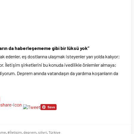
rın da haberleşememe gibi bir lüksü yok”
 edenler, eş dostlarına ulaşmak isteyenler yarı yolda kalıyor;
r. İletişim şirketlerini bu konuda ivedilikle önlemler almaya;
 ediyorum. Deprem anında vatandaşın da yardıma koşanların da
şme
,
#İletişim
,
deprem
,
silivri
,
Türkiye