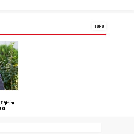
TÜMÜ
 Eğitim
ası