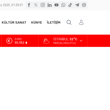
s 2026, 01:39:03
KÜLTÜR SANAT
KÜNYE
İLETİŞİM
İSTANBUL
32°C
ALTIN
6.529,72
PARÇALI BULUTLU
BİST
13.703,13
DOLAR
47,5844
EURO
55,1152