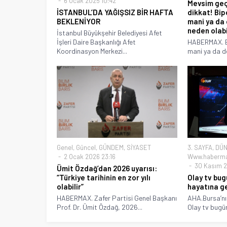
6 Ocak 2025 10:42
Mevsim geç
İSTANBUL’DA YAĞIŞSIZ BİR HAFTA
dikkat! Bip
BEKLENİYOR
mani ya da
neden olabi
İstanbul Büyükşehir Belediyesi Afet
İşleri Daire Başkanlığı Afet
HABERMAX. Bi
Koordinasyon Merkezi...
mani ya da d
Genel
,
Güncel
,
GÜNDEM
,
SİYASET
3. SAYFA
,
DÜN
2 Ocak 2026 23:16
Www.haberma
30 Kasım 2
Ümit Özdağ’dan 2026 uyarısı:
“Türkiye tarihinin en zor yılı
Olay tv bug
olabilir”
hayatına g
HABERMAX. Zafer Partisi Genel Başkanı
AHA.Bursa’nın
Prof. Dr. Ümit Özdağ, 2026...
Olay tv bugün