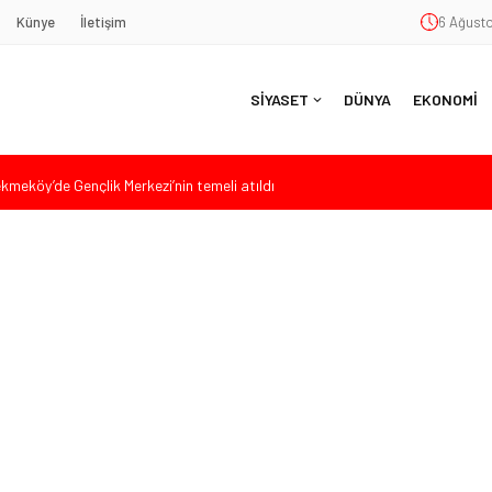
Künye
İletişim
6 Ağusto
SİYASET
DÜNYA
EKONOMİ
eköy’de Gençlik Merkezi’nin temeli atıldı
aşkan Vekili Seçimine Sert Tepki: “Halkın İradesini Yok Sayma Çabası”
 Başkanlığı Görevine Atandı
ar Dolarlık Gelir ve 1,7 Milyar Dolarlık Yatırım
Hasan Uzunyayla’dan Atama İddialarına Yalanlama