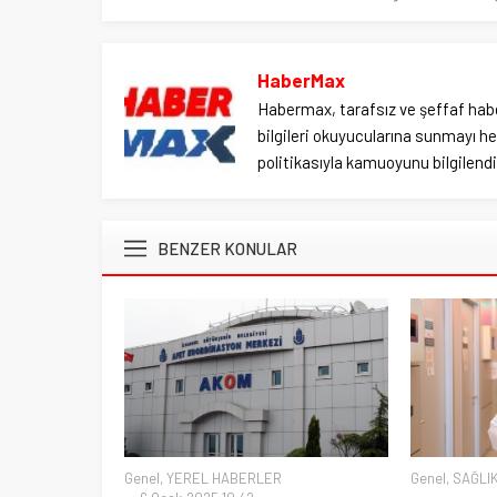
HaberMax
Habermax, tarafsız ve şeffaf habe
bilgileri okuyucularına sunmayı hed
politikasıyla kamuoyunu bilgilendir
BENZER KONULAR
Genel
,
YEREL HABERLER
Genel
,
SAĞLI