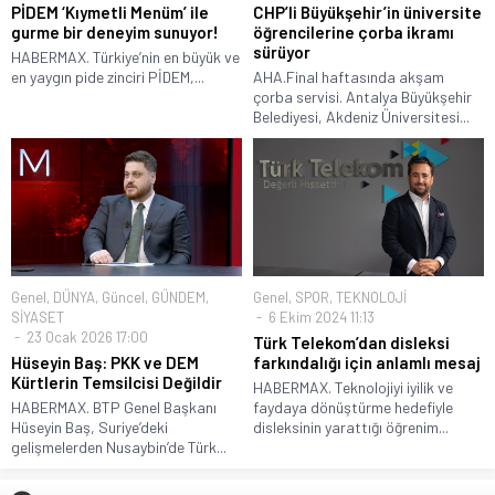
PİDEM ‘Kıymetli Menüm’ ile
CHP’li Büyükşehir’in üniversite
gurme bir deneyim sunuyor!
öğrencilerine çorba ikramı
sürüyor
HABERMAX. Türkiye’nin en büyük ve
en yaygın pide zinciri PİDEM,...
AHA.Final haftasında akşam
çorba servisi. Antalya Büyükşehir
Belediyesi, Akdeniz Üniversitesi...
Genel
,
DÜNYA
,
Güncel
,
GÜNDEM
,
Genel
,
SPOR
,
TEKNOLOJİ
SİYASET
6 Ekim 2024 11:13
23 Ocak 2026 17:00
Türk Telekom’dan disleksi
Hüseyin Baş: PKK ve DEM
farkındalığı için anlamlı mesaj
Kürtlerin Temsilcisi Değildir
HABERMAX. Teknolojiyi iyilik ve
HABERMAX. BTP Genel Başkanı
faydaya dönüştürme hedefiyle
Hüseyin Baş, Suriye’deki
disleksinin yarattığı öğrenim...
gelişmelerden Nusaybin’de Türk...