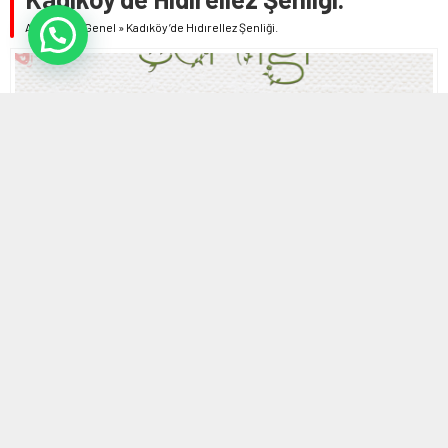
Anasayfa
»
Genel
»
Kadıköy’de Hıdırellez Şenliği.
3 MAYIS 2024 15:05 | SON GÜNCELLENME: 3 MAYIS 2024 15:08
0
837
A
A
ABONE OL
+
-