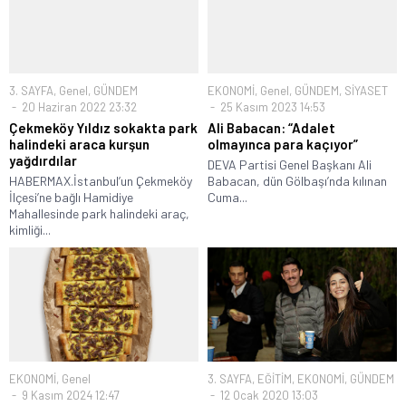
3. SAYFA
,
Genel
,
GÜNDEM
EKONOMİ
,
Genel
,
GÜNDEM
,
SİYASET
20 Haziran 2022 23:32
25 Kasım 2023 14:53
Çekmeköy Yıldız sokakta park
Ali Babacan: “Adalet
halindeki araca kurşun
olmayınca para kaçıyor”
yağdırdılar
DEVA Partisi Genel Başkanı Ali
HABERMAX.İstanbul’un Çekmeköy
Babacan, dün Gölbaşı’nda kılınan
İlçesi’ne bağlı Hamidiye
Cuma...
Mahallesinde park halindeki araç,
kimliği...
EKONOMİ
,
Genel
3. SAYFA
,
EĞİTİM
,
EKONOMİ
,
GÜNDEM
9 Kasım 2024 12:47
12 Ocak 2020 13:03