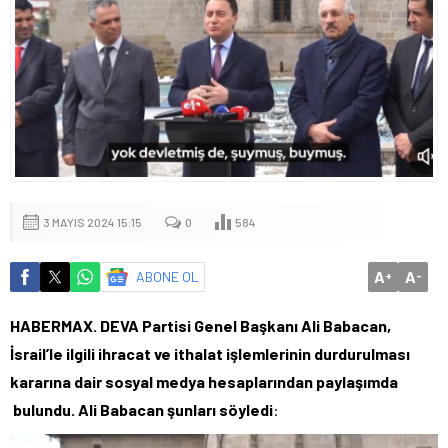
3 MAYIS 2024 15:15
0
584
A
A
ABONE OL
+
-
HABERMAX. DEVA Partisi Genel Başkanı Ali Babacan,
İsrail’le ilgili ihracat ve ithalat işlemlerinin durdurulması
kararına dair sosyal medya hesaplarından paylaşımda
bulundu. Ali Babacan şunları söyledi
: