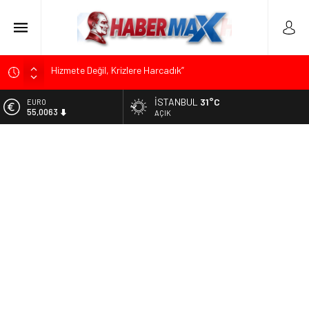
Edremit’te Kaymakam Ahmet Odabaş’a Duygu Dolu Veda
Gecesi
İSTANBUL
31°C
EURO
Tarihçi Yusuf Halaçoğlu’ndan TBMM’ye Sunulan Yasa Teklifine
55,0063
AÇIK
Sert Eleştiri: “Osmanlı’nın Hukuk Anlayışının Gerisine
Düşüldü”
ALTIN
6.543,59
CHP’nin Eski Tuzla İlçe Başkanı Hasan Uzunyayla’dan Atama
İddialarına Yalanlama
BİST
13.798,82
Başkan Orhan Çerkez duyurdu: Çekmeköy’de Gençlik
Merkezi’nin temeli atıldı
DOLAR
47,7010
Soner Çiçekli’den Çekmeköy Meclisi’nde Eleştiri: “Enerjimizi
Hizmete Değil, Krizlere Harcadık”