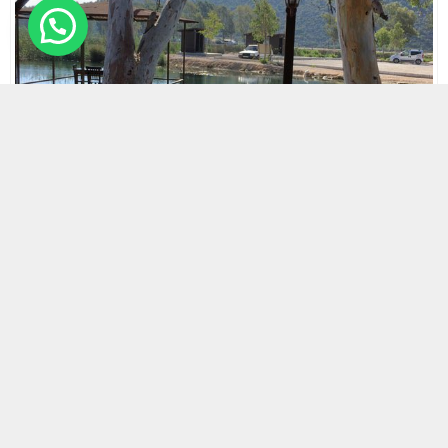
20 NISAN 2024 18:43
0
470
A
A
ABONE OL
+
-
HABERMAX. Antalya’nın Demre ilçesinde İYİ Parti’den
CHP’ye geçen eski belediye başkanına ait sandalyelerin
özel bir kafede bulunduğu ortaya çıktı.