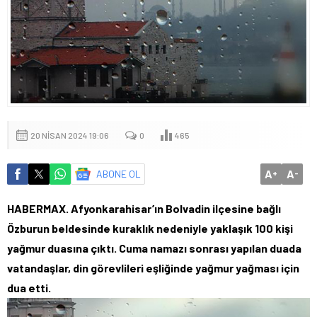
20 NISAN 2024 19:06
0
465
A
A
ABONE OL
+
-
HABERMAX. Afyonkarahisar’ın Bolvadin ilçesine bağlı
Özburun beldesinde kuraklık nedeniyle yaklaşık 100 kişi
yağmur duasına çıktı. Cuma namazı sonrası yapılan duada
vatandaşlar, din görevlileri eşliğinde yağmur yağması için
dua etti.