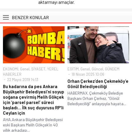
aktarmayı amaçlar.
BENZER KONULAR
EKONOMİ
,
Genel
,
SİYASET
,
YEREL
EĞİTİM
,
Genel
,
Güncel
,
GÜNDEM
HABERLER
18 Nisan 2025 10:06
22 Mayıs 2019 14:13
Orhan Çerkez’den Çekmeköy’e
Bu kadarına da pes Ankara
Gönül Belediyeciliği
Büyükşehir Belediyesi’ni soyup
HABERMAX. Çekmeköy Belediye
soğana çevirmiş Melih Gökçek
Başkanı Orhan Çerkez, “Gönül
için ‘parsel parsel’ süreci
Belediyeciliği” anlayışıyla hayata...
başladı… İlk suç duyurusu RP’li
Ceylan için
AHA.Ankara Büyükşehir Belediyesi
eski Başkanı Melih Gökçek’in 40
yıllık arkadaşı...