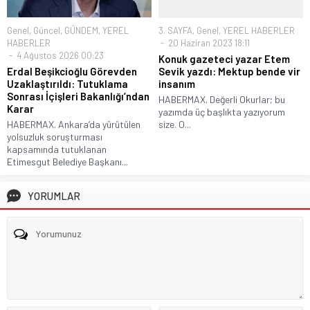
Genel
,
Güncel
,
GÜNDEM
,
YEREL
3. SAYFA
,
Genel
,
YEREL HABERLER
HABERLER
20 Haziran 2023 18:11
4 Ağustos 2026 00:23
Konuk gazeteci yazar Etem
Erdal Beşikcioğlu Görevden
Sevik yazdı: Mektup bende vir
Uzaklaştırıldı: Tutuklama
insanım
Sonrası İçişleri Bakanlığı’ndan
HABERMAX. Değerli Okurlar; bu
Karar
yazımda üç başlıkta yazıyorum
HABERMAX. Ankara’da yürütülen
size. O...
yolsuzluk soruşturması
kapsamında tutuklanan
Etimesgut Belediye Başkanı...
YORUMLAR