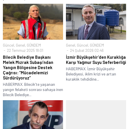
Güncel
,
Genel
,
GÜNDEM
Genel
,
Güncel
,
GÜNDEM
22 Temmuz 2025 18:01
24 Şubat 2026 02:46
Bilecik Belediye Başkanı
İzmir Büyükşehir’den Kuraklığa
Melek Mızrak Subaşı’ndan
Karşı Yağmur Suyu Seferberliği
Yangın Bölgesine Destek
HABERMAX. İzmir Büyükşehir
Çağrısı: “Mücadelemizi
Belediyesi, iklim krizi ve artan
Sürdürüyoruz”
kuraklık tehdidine...
HABERMAX. Bilecik’te yaşanan
yangın felaketi sonrası sahaya inen
Bilecik Belediye...