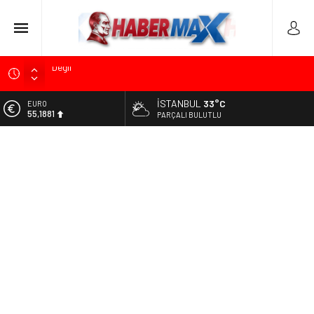
Soner Çiçekli’den Çekmeköy Meclisi’nde Eleştiri: “Enerjimizi
Hizmete Değil, Krizlere Harcadık”
İSTANBUL
33°C
ALTIN
Edremit’te Kaymakam Ahmet Odabaş’a Duygu Dolu Veda
6.660,55
PARÇALI BULUTLU
Gecesi
BİST
Tarihçi Yusuf Halaçoğlu’ndan TBMM’ye Sunulan Yasa Teklifine
13.779,39
Sert Eleştiri: “Osmanlı’nın Hukuk Anlayışının Gerisine
Düşüldü”
DOLAR
47,7111
CHP’nin Eski Tuzla İlçe Başkanı Hasan Uzunyayla’dan Atama
İddialarına Yalanlama
EURO
55,1881
İdris Şahin’den Adalet Komisyonu’nda Sert Tepki: “Bu Yol Yol
Değil”