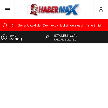
Soner Çiçekli’den Çekmeköy Meclisi’nde Eleştiri: “Enerjimizi
Hizmete Değil, Krizlere Harcadık”
İSTANBUL
33°C
EURO
Edremit’te Kaymakam Ahmet Odabaş’a Duygu Dolu Veda
55,1808
PARÇALI BULUTLU
Gecesi
ALTIN
Tarihçi Yusuf Halaçoğlu’ndan TBMM’ye Sunulan Yasa Teklifine
6.662,82
Sert Eleştiri: “Osmanlı’nın Hukuk Anlayışının Gerisine
Düşüldü”
BİST
13.779,39
CHP’nin Eski Tuzla İlçe Başkanı Hasan Uzunyayla’dan Atama
İddialarına Yalanlama
DOLAR
47,6961
Başkan Orhan Çerkez duyurdu: Çekmeköy’de Gençlik
Merkezi’nin temeli atıldı