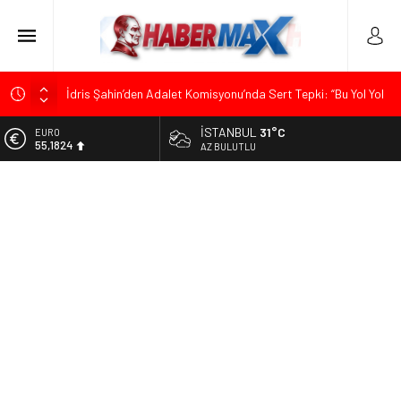
İdris Şahin’den Adalet Komisyonu’nda Sert Tepki: “Bu Yol Yol
Değil”
İSTANBUL
31°C
EURO
Soner Çiçekli’den Çekmeköy Meclisi’nde Eleştiri: “Enerjimizi
55,1824
AZ BULUTLU
Hizmete Değil, Krizlere Harcadık”
ALTIN
Edremit’te Kaymakam Ahmet Odabaş’a Duygu Dolu Veda
6.662,10
Gecesi
BİST
Tarihçi Yusuf Halaçoğlu’ndan TBMM’ye Sunulan Yasa Teklifine
13.779,39
Sert Eleştiri: “Osmanlı’nın Hukuk Anlayışının Gerisine
Düşüldü”
DOLAR
47,6954
CHP’nin Eski Tuzla İlçe Başkanı Hasan Uzunyayla’dan Atama
İddialarına Yalanlama