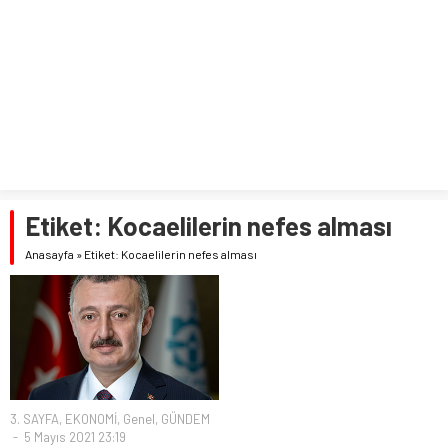
Etiket:
Kocaelilerin nefes alması
Anasayfa
»
Etiket: Kocaelilerin nefes alması
3. SAYFA
,
EKONOMİ
,
Genel
,
GÜNDEM
5 Mayıs 2021 23:19