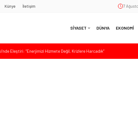
Künye
İletişim
7 Ağusto
SİYASET
DÜNYA
EKONOMİ
nde Eleştiri: “Enerjimizi Hizmete Değil, Krizlere Harcadık”
aş’a Duygu Dolu Veda Gecesi
ye Sunulan Yasa Teklifine Sert Eleştiri: “Osmanlı’nın Hukuk Anlayışının
Hasan Uzunyayla’dan Atama İddialarına Yalanlama
eköy’de Gençlik Merkezi’nin temeli atıldı