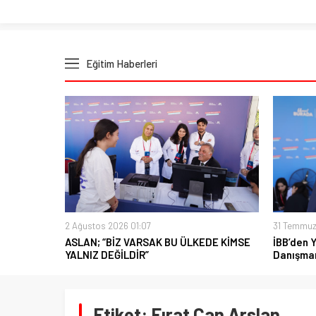
Eğitim Haberleri
2 Ağustos 2026 01:07
31 Temmuz
ASLAN; “BİZ VARSAK BU ÜLKEDE KİMSE
İBB’den 
YALNIZ DEĞİLDİR”
Danışman
Etiket:
Fırat Can Arslan