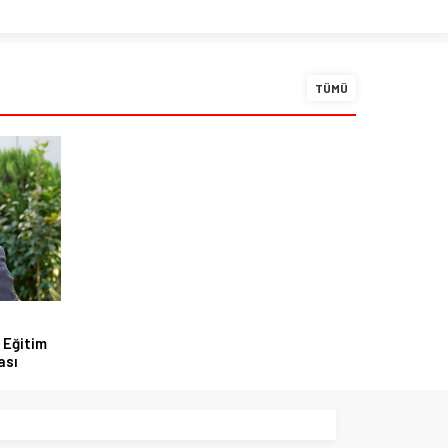
TÜMÜ
 Eğitim
ası