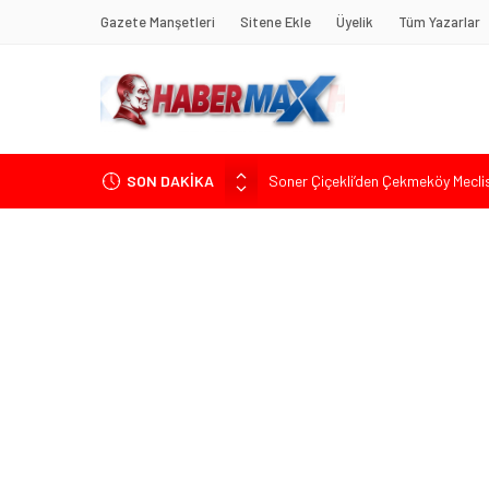
Gazete Manşetleri
Sitene Ekle
Üyelik
Tüm Yazarlar
Soner Çiçekli’den Çekmeköy Meclisi’
SON DAKİKA
Edremit’te Kaymakam Ahmet Odab
Tarihçi Yusuf Halaçoğlu’ndan TBMM’
Gerisine Düşüldü”
CHP’nin Eski Tuzla İlçe Başkanı 
Başkan Orhan Çerkez duyurdu: Çekm