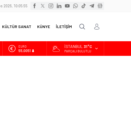
s 2026, 10:05:55
KÜLTÜR SANAT
KÜNYE
İLETİŞİM
İSTANBUL
31°C
EURO
55,0051
PARÇALI BULUTLU
ALTIN
6.584,66
BİST
13.889,75
DOLAR
47,7046