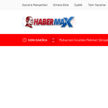
Gazete Manşetleri
Sitene Ekle
Üyelik
Tüm Yazarlar
Muharrem İnce’den Mehmet Şimşek’e
SON DAKİKA
Ümit Özdağ’dan Gazilere Destek: “T
TOKDEF Başkanı Fevzi Can Büşürüm
Çevrecik Büşürüm Yayla Şenliği’nde
Yürüyeceğiz” Mesajı
TKP Genel Sekreteri Kemal Okuyan 