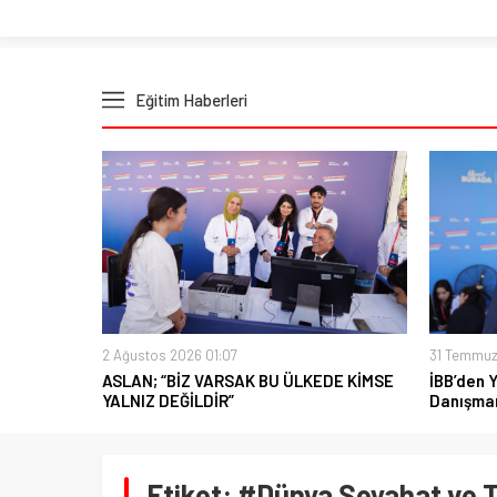
Eğitim Haberleri
2 Ağustos 2026 01:07
31 Temmuz
ASLAN; “BİZ VARSAK BU ÜLKEDE KİMSE
İBB’den 
YALNIZ DEĞİLDİR”
Danışman
Etiket:
#Dünya Seyahat ve 