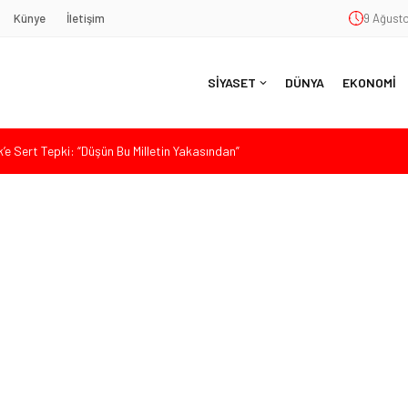
Künye
İletişim
9 Ağusto
SİYASET
DÜNYA
EKONOMİ
 Sert Tepki: “Düşün Bu Milletin Yakasından”
ürkiye, Gazilerinin Taleplerini Kabul Etmeli”
’de Sert Konuştu: “Bu Toprakları Teslim Etmeyeceğiz”
 Siyaset ve Memleket Buluştu: Kurtgöz’den “Yeni Yolda Birlikte
Havana’da Konuştu: “Zincirlerini Kırması Gereken İşçi Sınıfıdır”