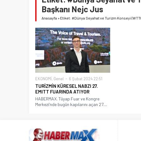
Başkanı Nejc Jus
Anasayfa
»
Etiket: #Dünya Seyahat ve Turizm Konseyi (WTT
EKONOMİ
,
Genel
6 Şubat 2024 22:51
TURİZMİN KÜRESEL NABZI 27.
EMITT FUARINDA ATIYOR
HABERMAX. Tüyap Fuar ve Kongre
Merkezi’nde bugün kapılarını açan 27....