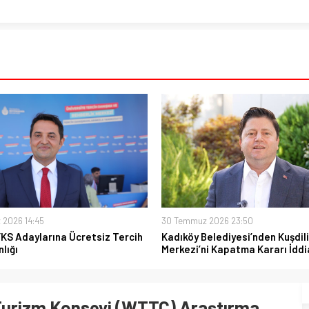
 2026 14:45
30 Temmuz 2026 23:50
YKS Adaylarına Ücretsiz Tercih
Kadıköy Belediyesi’nden Kuşdili
lığı
Merkezi’ni Kapatma Kararı İddi
Turizm Konseyi (WTTC) Araştırma