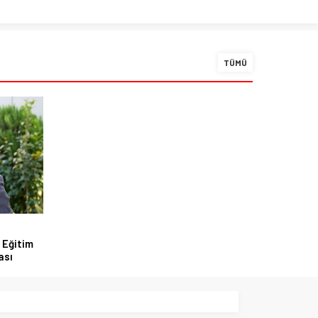
TÜMÜ
 Eğitim
ası