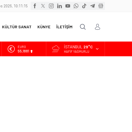
s 2026, 10:11:15
KÜLTÜR SANAT
KÜNYE
İLETİŞİM
İSTANBUL
29°C
EURO
55,1881
HAFIF YAĞMURLU
ALTIN
6.660,55
BİST
13.779,39
DOLAR
47,7111