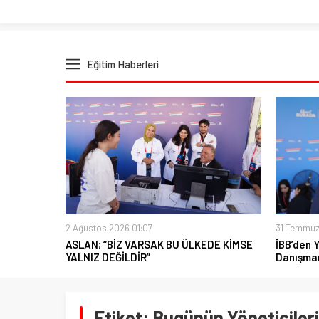
Eğitim Haberleri
2 Ağustos 2026 01:07
31 Temmuz
ASLAN; “BİZ VARSAK BU ÜLKEDE KİMSE
İBB’den 
YALNIZ DEĞİLDİR”
Danışman
Etiket:
Bugünün Yöneticileri