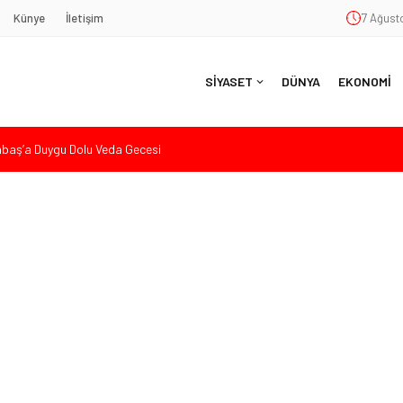
Künye
İletişim
7 Ağusto
SİYASET
DÜNYA
EKONOMİ
aş’a Duygu Dolu Veda Gecesi
ye Sunulan Yasa Teklifine Sert Eleştiri: “Osmanlı’nın Hukuk Anlayışının
Hasan Uzunyayla’dan Atama İddialarına Yalanlama
eköy’de Gençlik Merkezi’nin temeli atıldı
nde Eleştiri: “Enerjimizi Hizmete Değil, Krizlere Harcadık”