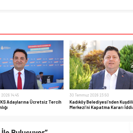
 2026 14:45
30 Temmuz 2026 23:50
YKS Adaylarına Ücretsiz Tercih
Kadıköy Belediyesi’nden Kuşdili
lığı
Merkezi’ni Kapatma Kararı İddi
 İle Buluşuyor”