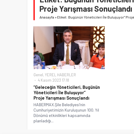
Proje Yarışması Sonuçlandı
Anasayfa
»
Etiket: Bugünün Yöneticileri İle Buluşuyor” Pro
Genel
,
YEREL HABERLER
4 Kasım 2023 17:18
“Geleceğin Yöneticileri, Bugünün
Yöneticileri İle Buluşuyor”
Proje Yarışması Sonuçlandı
HABERMAX.Şile Belediyesi’nin
Cumhuriyetimizin Kuruluşunun 100. Yıl
Dönümü etkinlikleri kapsamında
planladığı...