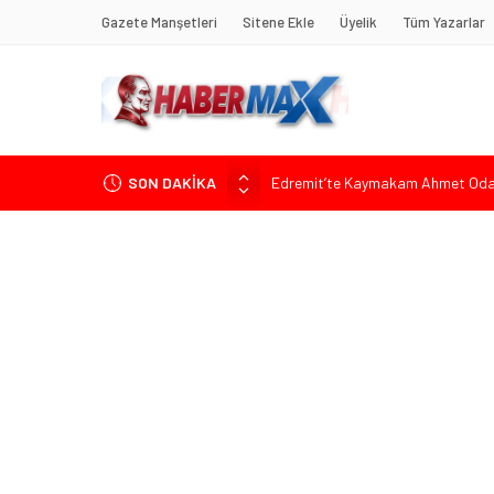
Gazete Manşetleri
Sitene Ekle
Üyelik
Tüm Yazarlar
SON DAKİKA
Edremit’te Kaymakam Ahmet Odab
Tarihçi Yusuf Halaçoğlu’ndan TBMM’
Gerisine Düşüldü”
CHP’nin Eski Tuzla İlçe Başkanı 
Başkan Orhan Çerkez duyurdu: Çekm
Soner Çiçekli’den Çekmeköy Meclisi’