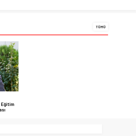
TÜMÜ
 Eğitim
ası